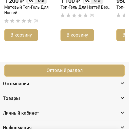
1 200 ₽
1 100 ₽
950
5%
60 ₽
5%
55 ₽
Матовый Топ-Гель Для
Топ-Гель Для Ногтей Без...
Топ-Ге
Ногтей...







(0)





(0)
В корзину
В корзину
В 
Оптовый раздел

О компании

Товары

Личный кабинет

Информация