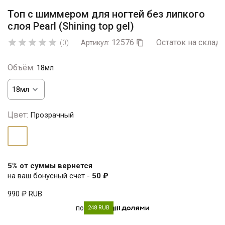
Топ с шиммером для ногтей без липкого
слоя Pearl (Shining top gel)
12576
Остаток на складе





(0)
Артикул:

Объём:
18мл
Цвет:
Прозрачный
Прозрачный
5% от суммы вернется
на ваш бонусный счет -
50 ₽
990 ₽
RUB
по
248 RUB