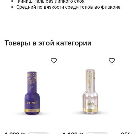
Финиш-гель без липкого слоя.
Средний по вязкости среди топов во флаконе.
Товары в этой категории
favorite_border
favorite_border