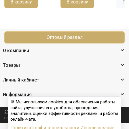
В корзину
В корзину
По
Оптовый раздел

О компании

Товары

Личный кабинет

Информация
🍪 Мы используем cookies для обеспечения работы
сайта, улучшения его удобства, проведения
2026 © Nail Club professional - официальный сайт
аналитики, оценки эффективности рекламы и работы
производителя бренда для наращивания ногтей
онлайн-чата.
Политика конфиденциальности
Использование