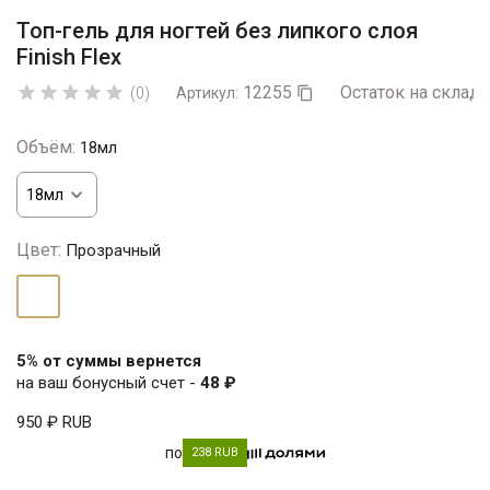
Топ-гель для ногтей без липкого слоя
Finish Flex
12255
Остаток на складе





(0)
Артикул:

Объём:
18мл
Цвет:
Прозрачный
Прозрачный
5% от суммы вернется
на ваш бонусный счет -
48 ₽
950 ₽
RUB
по
238 RUB