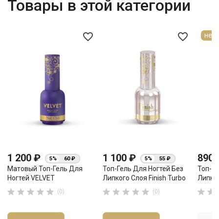
Товары в этой категории
favorite_border
favorite_border
нет 
1 200 ₽
1 100 ₽
890
5%
60 ₽
5%
55 ₽
Матовый Топ-Гель Для
Топ-Гель Для Ногтей Без
Топ-Ге
Ногтей VELVET
Липкого Слоя Finish Turbo
Липко












(0)
(0)