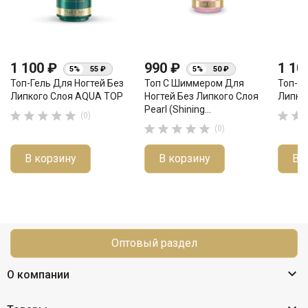
1 100 ₽
990 ₽
1 10
5%
55 ₽
5%
50 ₽
Топ-Гель Для Ногтей Без
Топ С Шиммером Для
Топ-Ге
Липкого Слоя AQUA TOP
Ногтей Без Липкого Слоя
Липко
Pearl (Shining...







(0)





(0)
В корзину
В корзину
В 
Оптовый раздел

О компании