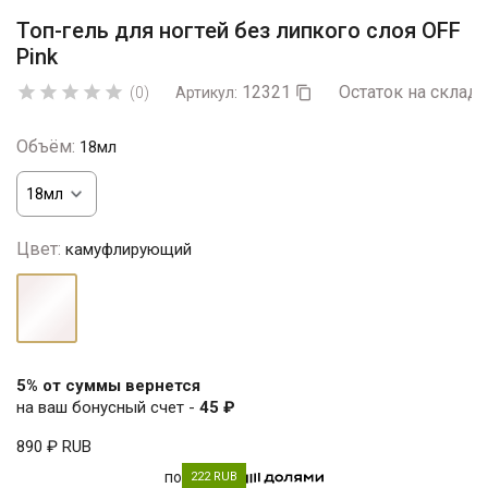
Топ-гель для ногтей без липкого слоя OFF
Pink
12321
Остаток на складе





(0)
Артикул:

Объём:
18мл
Цвет:
камуфлирующий
камуфлирующий
5% от суммы вернется
на ваш бонусный счет -
45 ₽
890 ₽
RUB
по
222 RUB