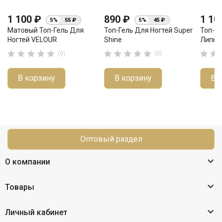
1 100 ₽
890 ₽
1 10
5%
55 ₽
5%
45 ₽
Матовый Топ-Гель Для
Топ-Гель Для Ногтей Super
Топ-Ге
Ногтей VELOUR
Shine
Липко












(0)
(0)
В корзину
В корзину
В 
Оптовый раздел

О компании

Товары

Личный кабинет