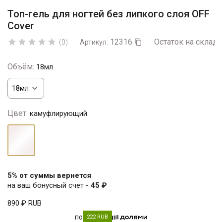
Топ-гель для ногтей без липкого слоя OFF
Cover
12316
Остаток на складе





(0)
Артикул:

Объём:
18мл
Цвет:
камуфлирующий
камуфлирующий
5% от суммы вернется
на ваш бонусный счет -
45 ₽
890 ₽
RUB
по
222 RUB