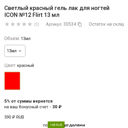
Светлый красный гель лак для ногтей
ICON №12 Flirt 13 мл
30534
Остаток на складе





(0)
Артикул:

Объём:
13мл
Цвет:
красный
красный
5% от суммы вернется
на ваш бонусный счет -
30 ₽
590 ₽
RUB
по
148 RUB