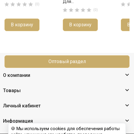
Для...







(0)





(0)
В корзину
В корзину
В 
Оптовый раздел

О компании

Товары

Личный кабинет

Информация
🍪 Мы используем cookies для обеспечения работы