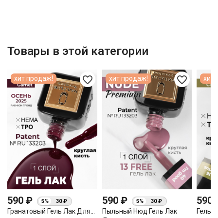
Товары в этой категории
favorite_border
favorite_border
хит продаж!
хит продаж!
хит 
590 ₽
590 ₽
590
5%
30 ₽
5%
30 ₽
Гранатовый Гель Лак Для...
Пыльный Нюд Гель Лак
Гель Л