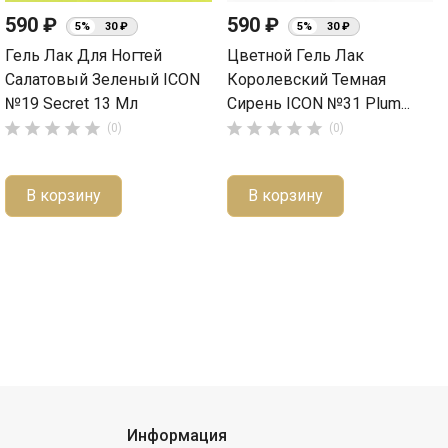
590 ₽
590 ₽
5%
30 ₽
5%
30 ₽
Гель Лак Для Ногтей
Цветной Гель Лак
Салатовый Зеленый ICON
Королевский Темная
№19 Secret 13 Мл
Сирень ICON №31 Plum...










(0)
(0)
В корзину
В корзину
Информация