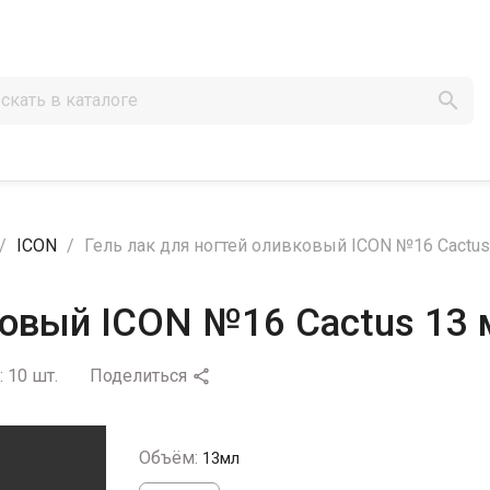

ICON
Гель лак для ногтей оливковый ICON №16 Cactus
ковый ICON №16 Cactus 13 
:
10 шт.
Поделиться

Объём:
13мл