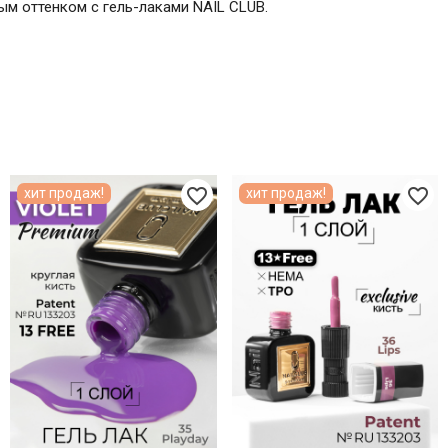
м оттенком с гель-лаками NAIL CLUB.
favorite_border
favorite_border
хит продаж!
хит продаж!