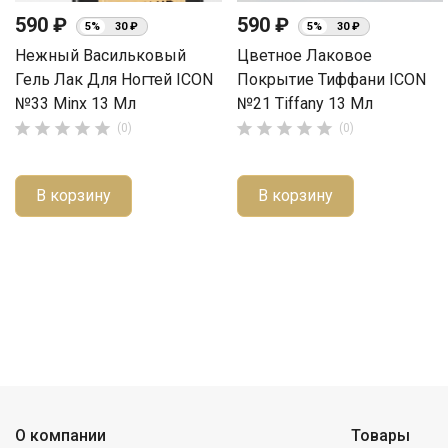
590 ₽
590 ₽
5%
30 ₽
5%
30 ₽
Нежный Васильковый
Цветное Лаковое
Гель Лак Для Ногтей ICON
Покрытие Тиффани ICON
№33 Minx 13 Мл
№21 Tiffany 13 Мл










(0)
(0)
В корзину
В корзину
О компании
Товары