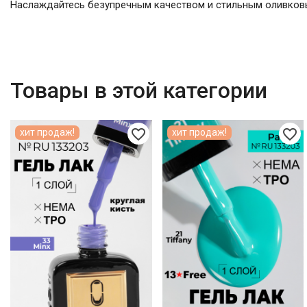
Наслаждайтесь безупречным качеством и стильным оливковы
Товары в этой категории
favorite_border
favorite_border
хит продаж!
хит продаж!