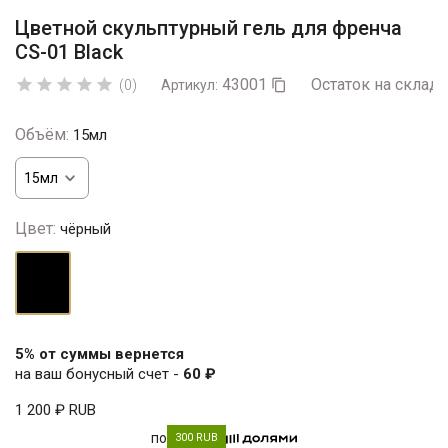
Цветной скульптурный гель для френча
CS-01 Black
43001
Остаток на складе





(0)
Артикул:

Объём:
15мл
Цвет:
чёрный
чёрный
5% от суммы вернется
на ваш бонусный счет -
60 ₽
1 200 ₽
RUB
по
300 RUB