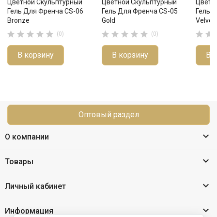
Цветной Скульптурный
Цветной Скульптурный
Цветн
Гель Для Френча CS-06
Гель Для Френча CS-05
Гель 
Bronze
Gold
Velvet












(0)
(0)
В корзину
В корзину
В 
Оптовый раздел

О компании

Товары

Личный кабинет

Информация