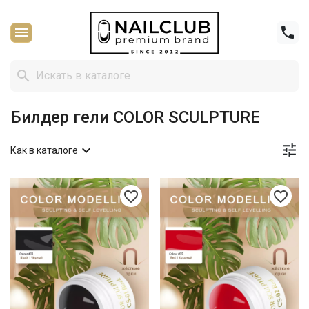



Билдер гели COLOR SCULPTURE


Как в каталоге
favorite_border
favorite_border