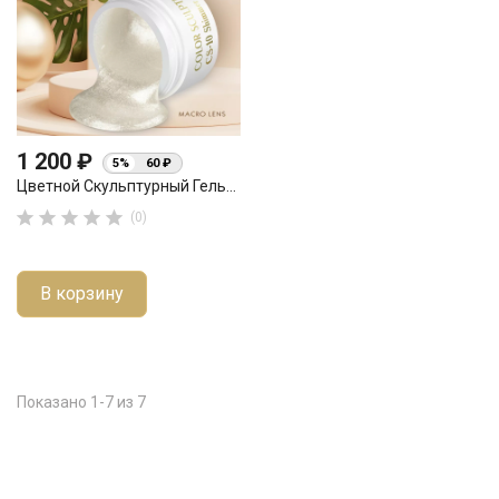
1 200 ₽
5%
60 ₽
Цветной Скульптурный Гель...





(0)
В корзину
Показано 1-7 из 7