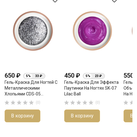
650 ₽
450 ₽
550
5%
33 ₽
5%
23 ₽
Гель-Краска Для Ногтей С
Гель-Краска Для Эффекта
Гель-
Металлическими
Паутинки На Ногтях SK-07
Объём
Хлопьями CDS-05...
Lilac Ball
На Ног












(0)
(0)
В корзину
В корзину
В 