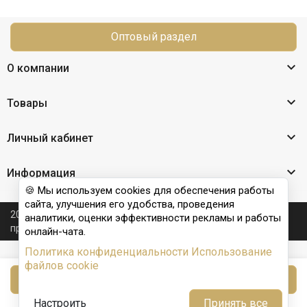
Оптовый раздел

О компании

Товары

Личный кабинет

Информация
🍪 Мы используем cookies для обеспечения работы
сайта, улучшения его удобства, проведения
2026 © Nail Club professional - официальный сайт
аналитики, оценки эффективности рекламы и работы
производителя бренда для наращивания ногтей
онлайн-чата.
Политика конфиденциальности
Использование
файлов cookie
В корзину
Настроить
Принять все