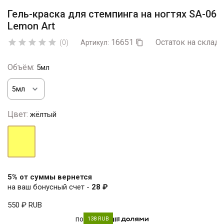
Гель-краска для стемпинга на ногтях SA-06
Lemon Art
16651
Остаток на складе





(0)
Артикул:

Объём:
5мл
Цвет:
жёлтый
жёлтый
5% от суммы вернется
на ваш бонусный счет -
28 ₽
550 ₽
RUB
по
138 RUB