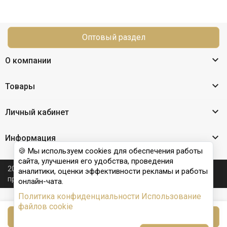
Оптовый раздел

О компании

Товары

Личный кабинет

Информация
🍪 Мы используем cookies для обеспечения работы
сайта, улучшения его удобства, проведения
2026 © Nail Club professional - официальный сайт
аналитики, оценки эффективности рекламы и работы
производителя бренда для наращивания ногтей
онлайн-чата.
Политика конфиденциальности
Использование
файлов cookie
В корзину