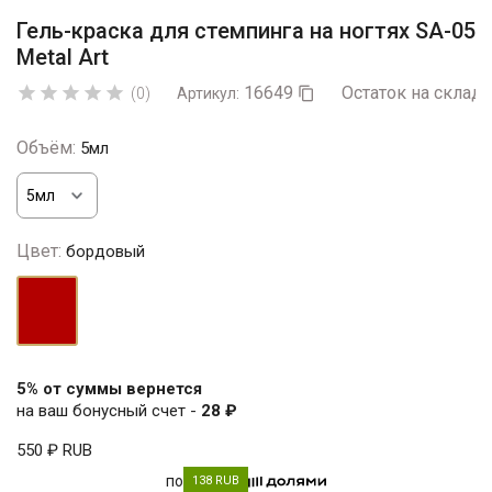
Гель-краска для стемпинга на ногтях SA-05
Metal Art
16649
Остаток на складе





(0)
Артикул:

Объём:
5мл
Цвет:
бордовый
бордовый
5% от суммы вернется
на ваш бонусный счет -
28 ₽
550 ₽
RUB
по
138 RUB