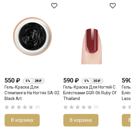
favorite_border
favorite_border
550 ₽
590 ₽
590
5%
28 ₽
5%
30 ₽
Гель-Краска Для
Гель-Краска Для Ногтей С
Гель-К
Стемпинга На Ногтях SA-02
Блёстками GGR-06 Ruby Of
Блёст
Black Art
Thailand
Laos












(0)
(0)
В корзину
В корзину
В 