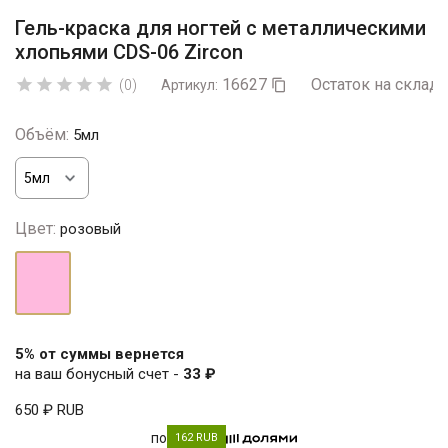
Гель-краска для ногтей с металлическими
хлопьями CDS-06 Zircon
16627
Остаток на складе





(0)
Артикул:

Объём:
5мл
Цвет:
розовый
розовый
5% от суммы вернется
на ваш бонусный счет -
33 ₽
650 ₽
RUB
по
162 RUB