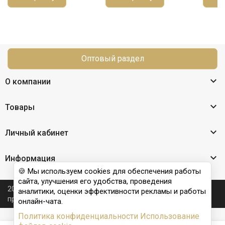
Оптовый раздел

О компании

Товары

Личный кабинет

Информация
🍪 Мы используем cookies для обеспечения работы
сайта, улучшения его удобства, проведения
2026 © Nail Club professional - официальный сайт
аналитики, оценки эффективности рекламы и работы
производителя бренда для наращивания ногтей
онлайн-чата.
Политика конфиденциальности
Использование