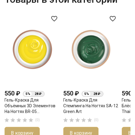
favorite_border
favorite_border
550 ₽
550 ₽
590
5%
28 ₽
5%
28 ₽
Гель-Краска Для
Гель-Краска Для
Гель-К
Объёмных 3D Элементов
Стемпинга На Ногтях SA-12
Блёст
На Ногтях BR-05...
Green Art
Thaila












(0)
(0)
В корзину
В корзину
В 