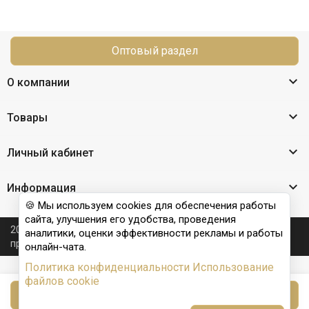
Оптовый раздел

О компании

Товары

Личный кабинет

Информация
🍪 Мы используем cookies для обеспечения работы
сайта, улучшения его удобства, проведения
2026 © Nail Club professional - официальный сайт
аналитики, оценки эффективности рекламы и работы
производителя бренда для наращивания ногтей
онлайн-чата.
Политика конфиденциальности
Использование
файлов cookie
В корзину