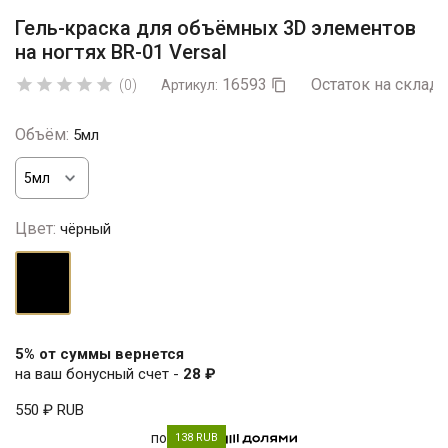
Гель-краска для объёмных 3D элементов
на ногтях BR-01 Versal
16593
Остаток на складе





(0)
Артикул:

Объём:
5мл
Цвет:
чёрный
чёрный
5% от суммы вернется
на ваш бонусный счет -
28 ₽
550 ₽
RUB
по
138 RUB