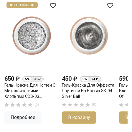
favorite_border
favorite_border
нет на складе
650 ₽
450 ₽
590
5%
33 ₽
5%
23 ₽
Гель-Краска Для Ногтей С
Гель-Краска Для Эффекта
Гель-К
Металлическими
Паутинки На Ногтях SK-04
Блёст
Хлопьями CDS-03...
Silver Ball
Of...












(0)
(0)
Подробнее
В корзину
В 