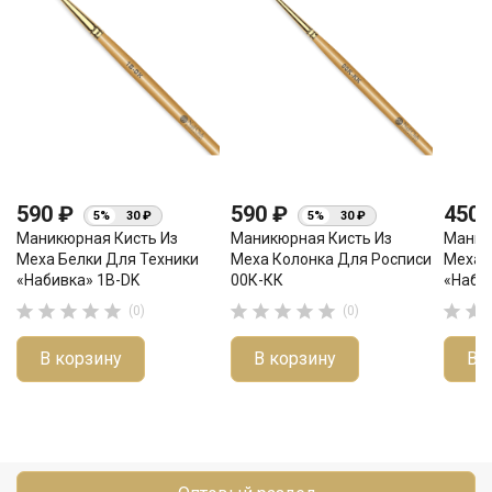
590 ₽
590 ₽
450
5%
30 ₽
5%
30 ₽
Маникюрная Кисть Из
Маникюрная Кисть Из
Маник
Меха Белки Для Техники
Меха Колонка Для Росписи
Меха 
«набивка» 1B-DK
00К-КК
«набив












(0)
(0)
В корзину
В корзину
В 