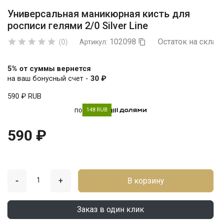
Универсальная маникюрная кисть для
росписи гелями 2/0 Silver Line
102098
Остаток на склад





(0)
Артикул:

5% от суммы вернется
на ваш бонусный счет -
30 ₽
590 ₽
RUB
по
148 RUB
590 ₽
-
+
В корзину
Заказ в один клик