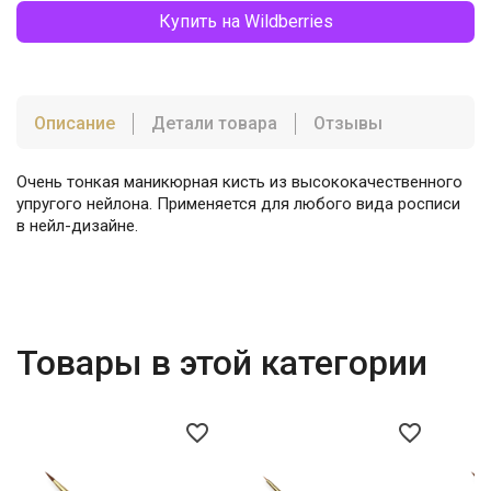
Купить на Wildberries
Описание
Детали товара
Отзывы
Очень тонкая маникюрная кисть из высококачественного
упругого нейлона. Применяется для любого вида росписи
в нейл-дизайне.
Товары в этой категории
favorite_border
favorite_border