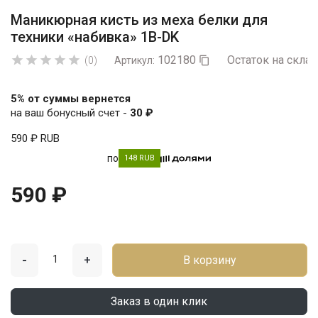
Маникюрная кисть из меха белки для
техники «набивка» 1B-DK
102180
Остаток на склад





(0)
Артикул:

5% от суммы вернется
на ваш бонусный счет -
30 ₽
590 ₽
RUB
по
148 RUB
590 ₽
-
+
В корзину
Заказ в один клик