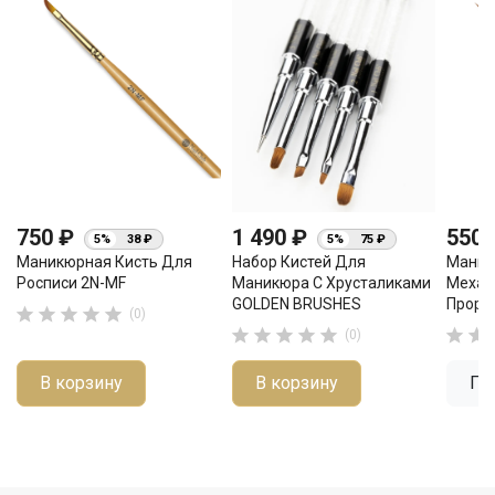
750 ₽
1 490 ₽
550
5%
38 ₽
5%
75 ₽
Маникюрная Кисть Для
Набор Кистей Для
Маник
Росписи 2N-MF
Маникюра С Хрусталиками
Меха 
GOLDEN BRUSHES
Прорис





(0)







(0)
В корзину
В корзину
По