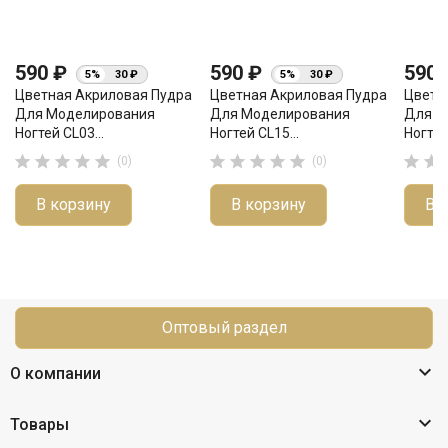
590 ₽
590 ₽
590
5%
30 ₽
5%
30 ₽
Цветная Акриловая Пудра
Цветная Акриловая Пудра
Цветн
Для Моделирования
Для Моделирования
Для М
Ногтей CL03...
Ногтей CL15...
Ногтей












(0)
(0)
В корзину
В корзину
В 
Оптовый раздел

О компании

Товары