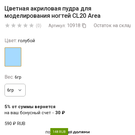
Цветная акриловая пудра для
моделирования ногтей CL20 Area
10918
Остаток на складе





(0)
Артикул:

Цвет:
голубой
голубой
Вес:
6гр
5% от суммы вернется
на ваш бонусный счет -
30 ₽
590 ₽
RUB
по
148 RUB