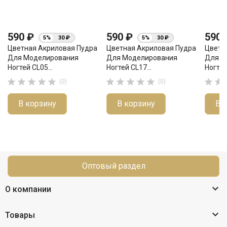
590 ₽
590 ₽
590
5%
30 ₽
5%
30 ₽
Цветная Акриловая Пудра
Цветная Акриловая Пудра
Цветн
Для Моделирования
Для Моделирования
Для М
Ногтей CL05...
Ногтей CL17...
Ногтей












(0)
(0)
В корзину
В корзину
В 
Оптовый раздел

О компании

Товары