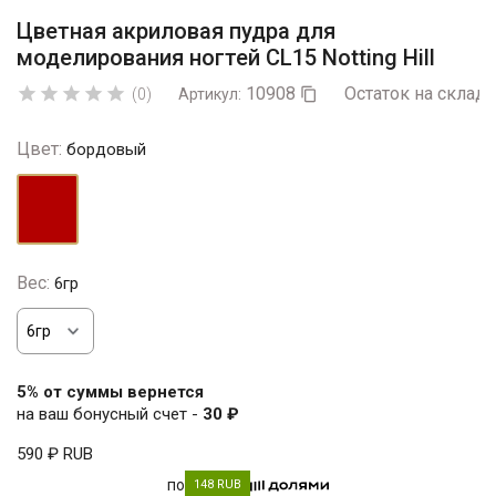
Цветная акриловая пудра для
моделирования ногтей CL15 Notting Hill
10908
Остаток на складе





(0)
Артикул:

Цвет:
бордовый
бордовый
Вес:
6гр
5% от суммы вернется
на ваш бонусный счет -
30 ₽
590 ₽
RUB
по
148 RUB