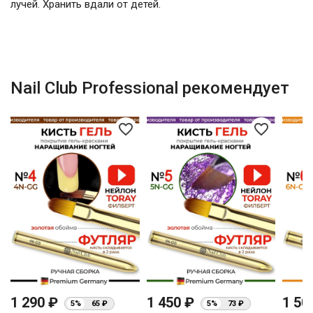
лучей. Хранить вдали от детей.
Nail Club Professional рекомендует
favorite_border
favorite_border
1 290 ₽
1 450 ₽
1 50
5%
65 ₽
5%
73 ₽