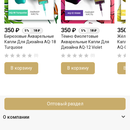
350 ₽
350 ₽
350
5%
18 ₽
5%
18 ₽
Бирюзовые Акварельные
Тёмно Фиолетовые
Жёлты
Капли Для Дизайна AQ-18
Акварельные Капли Для
Капли
Turquoise
Дизайна AQ-12 Violet
AQ-01 












(0)
(0)
В корзину
В корзину
В 
Оптовый раздел

О компании