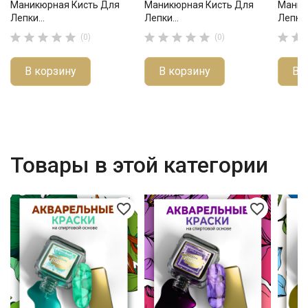
Маникюрная Кисть Для
Маникюрная Кисть Для
Маник
Лепки...
Лепки...
Лепки..












(0)
(0)
В корзину
В корзину
В 
Товары в этой категории
favorite_border
favorite_border