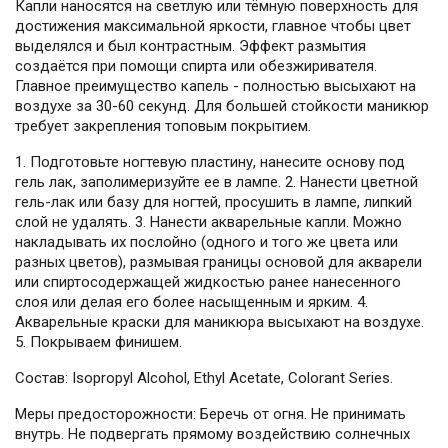
Капли наносятся на светлую или тёмную поверхность для
достижения максимальной яркости, главное чтобы цвет
выделялся и был контрастным. Эффект размытия
создаётся при помощи спирта или обезжиривателя.
Главное преимущество капель - полностью высыхают на
воздухе за 30-60 секунд. Для большей стойкости маникюр
требует закрепления топовым покрытием.
1. Подготовьте ногтевую пластину, нанесите основу под
гель лак, заполимеризуйте ее в лампе. 2. Нанести цветной
гель-лак или базу для ногтей, просушить в лампе, липкий
слой не удалять. 3. Нанести акварельные капли. Можно
накладывать их послойно (одного и того же цвета или
разных цветов), размывая границы основой для акварели
или спиртосодержащей жидкостью ранее нанесенного
слоя или делая его более насыщенным и ярким. 4.
Акварельные краски для маникюра высыхают на воздухе.
5. Покрываем финишем.
Состав: Isopropyl Alcohol, Ethyl Acetate, Colorant Series.
Меры предосторожности: Беречь от огня. Не принимать
внутрь. Не подвергать прямому воздействию солнечных