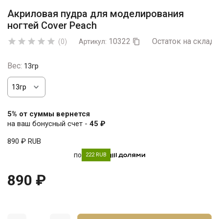
Акриловая пудра для моделирования
ногтей Cover Peach
10322
Остаток на складе





(0)
Артикул:

Вес:
13гр
5% от суммы вернется
на ваш бонусный счет -
45 ₽
890 ₽
RUB
по
222 RUB
890 ₽