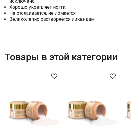
исключено;
Хорошо укрепляет ногти;
Не отслаивается, не ломается;
Великолепно растворяется ликвидам.
Товары в этой категории
favorite_border
favorite_border