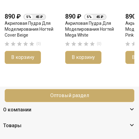
890 ₽
890 ₽
890
5%
45 ₽
5%
45 ₽
Акриловая Пудра Для
Акриловая Пудра Для
Акрил
Моделирования Ногтей
Моделирования Ногтей
Модел
Cover Beige
Mega White
Pink C












(0)
(0)
В корзину
В корзину
В 
Оптовый раздел

О компании

Товары