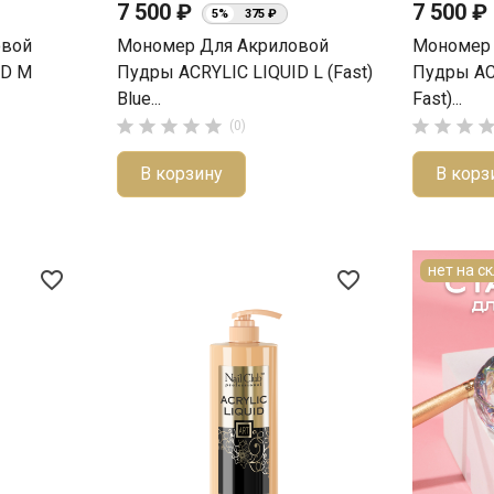
7 500 ₽
7 500 ₽
5%
375 ₽
овой
Мономер Для Акриловой
Мономер 
ID M
Пудры ACRYLIC LIQUID L (Fast)
Пудры AC
Blue...
Fast)...








(0)
В корзину
В корз
нет на с
favorite_border
favorite_border