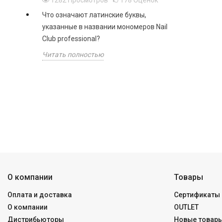
1282
Просмотров
178
Оценок
Что означают латинские буквы,
указанные в названии мономеров Nail
Club professional?
Читать полностью
О компании
Товары
Оплата и доставка
Сертификаты 
О компании
OUTLET
Дистрибьюторы
Новые товар