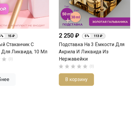
2 250 ₽
5%
15 ₽
5%
113 ₽
ый Стаканчик С
Подставка На 3 Ёмкости Для
Для Ликвида, 10 Мл
Акрила И Ликвида Из
Нержавейки


(0)





(0)
бнее
В корзину