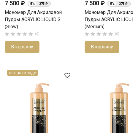
7 500 ₽
7 500 ₽
5%
375 ₽
5%
375 ₽
Мономер Для Акриловой
Мономер Для Акрил
Пудры ACRYLIC LIQUID S
Пудры ACRYLIC LIQU
(Slow)...
(Medium)...










(0)
(0)
В корзину
В корзину
нет на складе
favorite_border