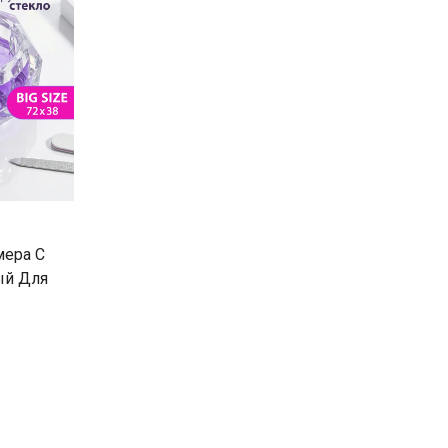
мера С
ый Для