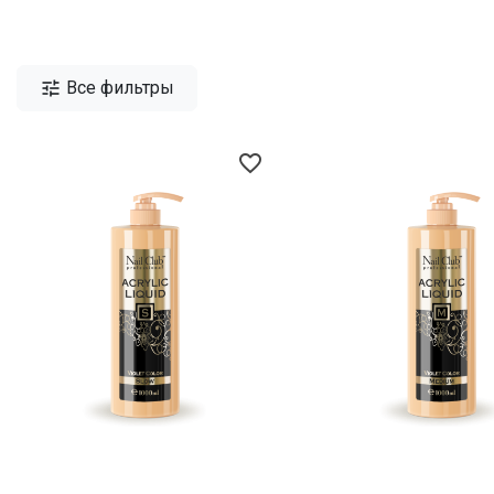

Все фильтры
favorite_border