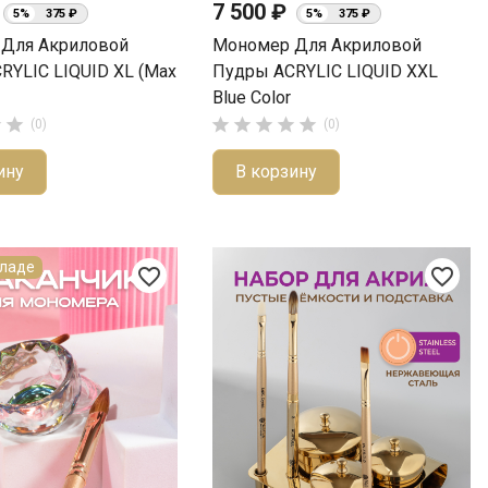
7 500 ₽
5%
375 ₽
5%
375 ₽
Для Акриловой
Мономер Для Акриловой
RYLIC LIQUID XL (Max
Пудры ACRYLIC LIQUID XXL
Blue Color







(0)
(0)
ину
В корзину
кладе
favorite_border
favorite_border