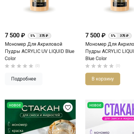
7 500 ₽
7 500 ₽
5%
375 ₽
5%
375 ₽
Мономер Для Акриловой
Мономер Для Акрил
Пудры ACRYLIC UV LIQUID Blue
Пудры ACRYLIC LIQU
Color
Blue Color










(0)
(0)
Подробнее
В корзину
новое
новое
favorite_border