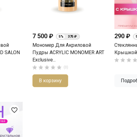
7 500 ₽
290 ₽
5%
375 ₽
овой
Мономер Для Акриловой
Стеклянн
ID SALON
Пудры ACRYLIC MONOMER ART
Крышкой 
Exclusive...








(0)
В корзину
Подро
favorite_border