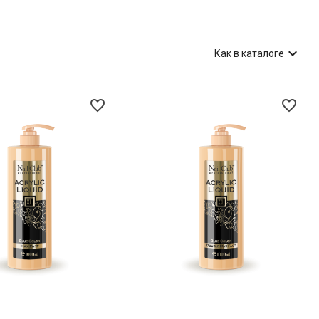

Как в каталоге
favorite_border
favorite_border