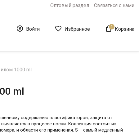
Оптовый раздел
Связаться с нами
1



Войти
Избранное
Корзина
илом 1000 ml
00 ml
овышенному содержанию пластификаторов, защита от
 выявляется в процессе носки. Коллекция состоит из
омера, и области его применения. S – самый медленный