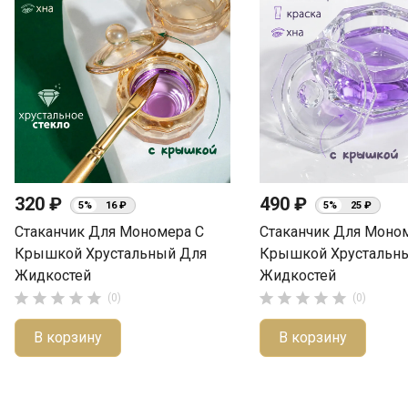
320 ₽
490 ₽
5%
16 ₽
5%
25 ₽
Стаканчик Для Мономера С
Стаканчик Для Моно
Крышкой Хрустальный Для
Крышкой Хрустальн
Жидкостей
Жидкостей










(0)
(0)
В корзину
В корзину