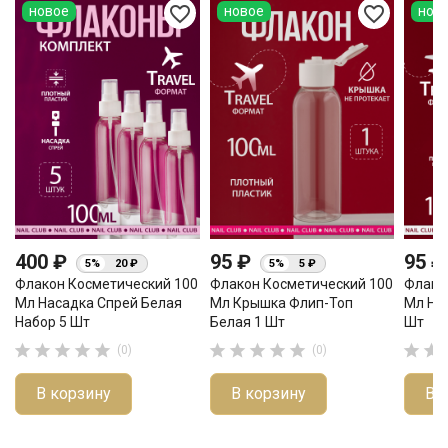
favorite_border
favorite_border
новое
новое
нов
400 ₽
95 ₽
95 
5%
20 ₽
5%
5 ₽
Флакон Косметический 100
Флакон Косметический 100
Флако
Мл Насадка Спрей Белая
Мл Крышка Флип-Топ
Мл На
Набор 5 Шт
Белая 1 Шт
Шт












(0)
(0)
В корзину
В корзину
В 