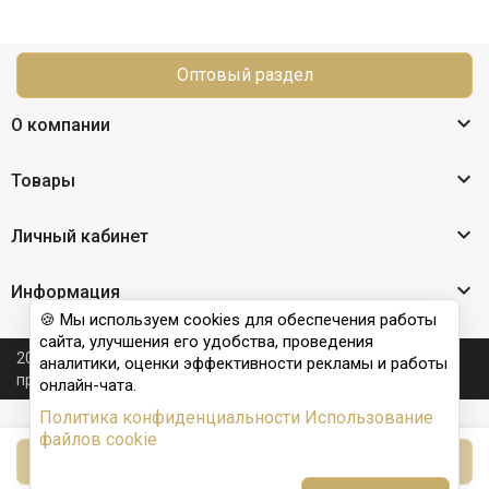
Оптовый раздел

О компании

Товары

Личный кабинет

Информация
🍪 Мы используем cookies для обеспечения работы
сайта, улучшения его удобства, проведения
2026 © Nail Club professional - официальный сайт
аналитики, оценки эффективности рекламы и работы
производителя бренда для наращивания ногтей
онлайн-чата.
Политика конфиденциальности
Использование
файлов cookie
В корзину