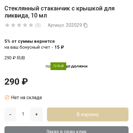
Стеклянный стаканчик с крышкой для
ликвида, 10 мл
202029





(0)
Артикул:

5% от суммы вернется
на ваш бонусный счет -
15 ₽
290 ₽
RUB
по
72 RUB
290 ₽

Нет на складе
-
+
В корзину
Заказ в один клик