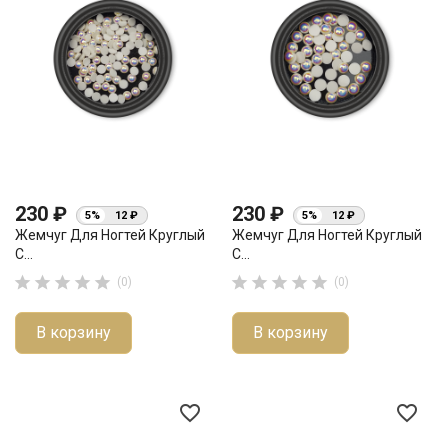
230 ₽
230 ₽
5%
12 ₽
5%
12 ₽
Жемчуг Для Ногтей Круглый
Жемчуг Для Ногтей Круглый
С...
С...










(0)
(0)
В корзину
В корзину
favorite_border
favorite_border