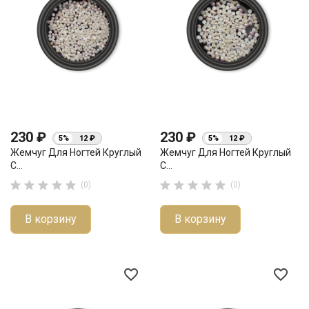
230 ₽
230 ₽
5%
12 ₽
5%
12 ₽
Жемчуг Для Ногтей Круглый
Жемчуг Для Ногтей Круглый
С...
С...










(0)
(0)
В корзину
В корзину
favorite_border
favorite_border