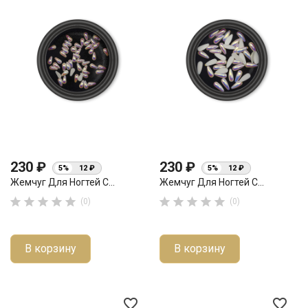
230 ₽
230 ₽
5%
12 ₽
5%
12 ₽
Жемчуг Для Ногтей С...
Жемчуг Для Ногтей С...










(0)
(0)
В корзину
В корзину
favorite_border
favorite_border