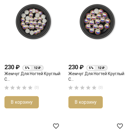
230 ₽
230 ₽
5%
12 ₽
5%
12 ₽
Жемчуг Для Ногтей Круглый
Жемчуг Для Ногтей Круглый
С...
С...










(0)
(0)
В корзину
В корзину
favorite_border
favorite_border