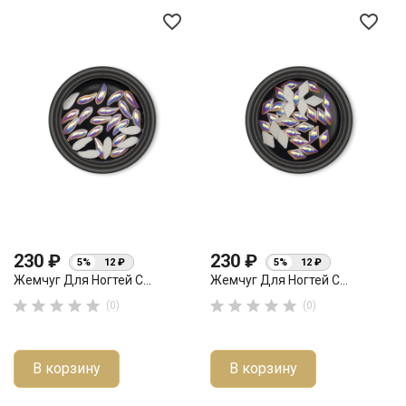
favorite_border
favorite_border
230 ₽
230 ₽
5%
12 ₽
5%
12 ₽
Жемчуг Для Ногтей С...
Жемчуг Для Ногтей С...










(0)
(0)
В корзину
В корзину