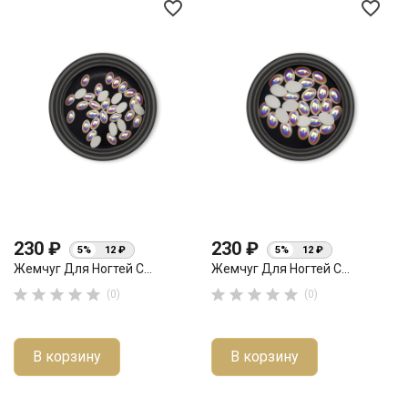
favorite_border
favorite_border
230 ₽
230 ₽
5%
12 ₽
5%
12 ₽
Жемчуг Для Ногтей С...
Жемчуг Для Ногтей С...










(0)
(0)
В корзину
В корзину