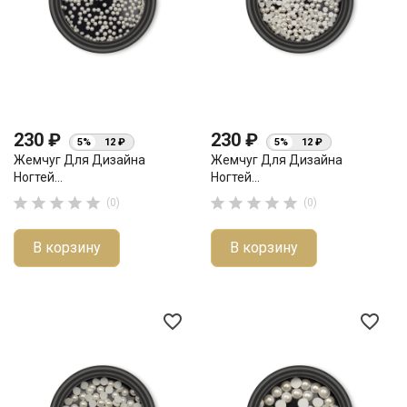
230 ₽
230 ₽
5%
12 ₽
5%
12 ₽
Жемчуг Для Дизайна
Жемчуг Для Дизайна
Ногтей...
Ногтей...










(0)
(0)
В корзину
В корзину
favorite_border
favorite_border