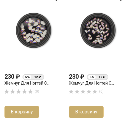
230 ₽
230 ₽
5%
12 ₽
5%
12 ₽
Жемчуг Для Ногтей С...
Жемчуг Для Ногтей С...










(0)
(0)
В корзину
В корзину