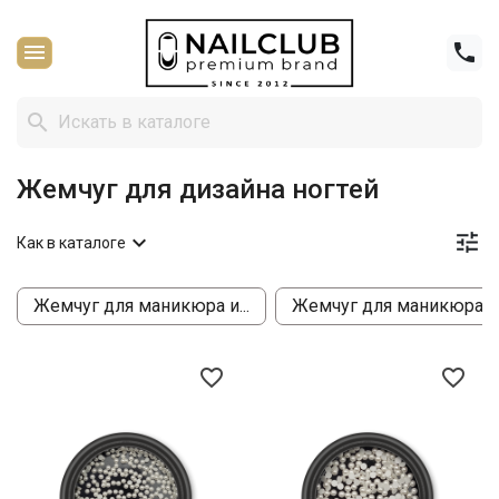



Жемчуг для дизайна ногтей


Как в каталоге
Жемчуг для маникюра и...
Жемчуг для маникюра с..
favorite_border
favorite_border