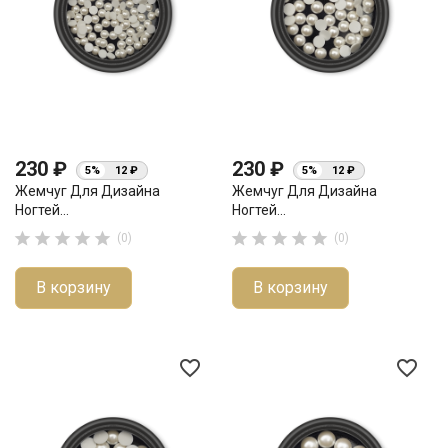
230 ₽
230 ₽
5%
12 ₽
5%
12 ₽
Жемчуг Для Дизайна
Жемчуг Для Дизайна
Ногтей...
Ногтей...










(0)
(0)
В корзину
В корзину
favorite_border
favorite_border