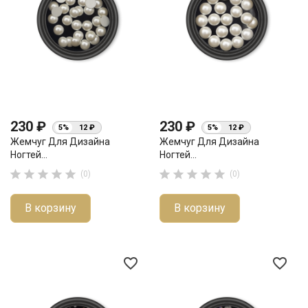
230 ₽
230 ₽
5%
12 ₽
5%
12 ₽
Жемчуг Для Дизайна
Жемчуг Для Дизайна
Ногтей...
Ногтей...










(0)
(0)
В корзину
В корзину
favorite_border
favorite_border