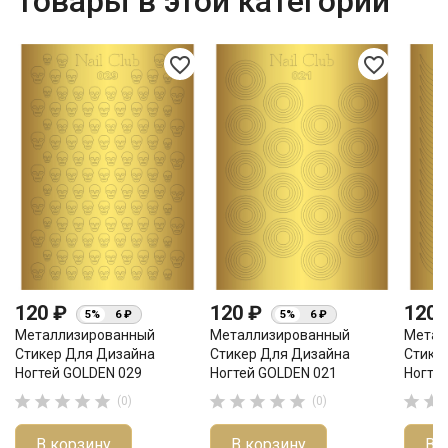
Товары в этой категории
favorite_border
favorite_border
120 ₽
120 ₽
120
5%
6 ₽
5%
6 ₽
Металлизированный
Металлизированный
Метал
Стикер Для Дизайна
Стикер Для Дизайна
Стике
Ногтей GOLDEN 029
Ногтей GOLDEN 021
Ногте












(0)
(0)
В корзину
В корзину
В 