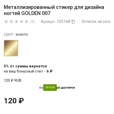
Металлизированный стикер для дизайна
ногтей GOLDEN 007
105168
Остаток на склад





(0)
Артикул:

Цвет:
золото
золото
5% от суммы вернется
на ваш бонусный счет -
6 ₽
120 ₽
RUB
по
30 RUB
120 ₽