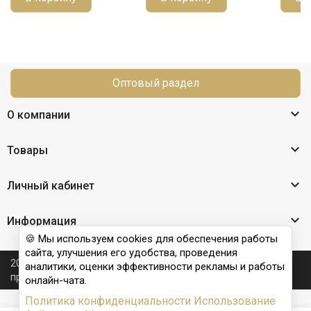
Оптовый раздел

О компании

Товары

Личный кабинет

Информация
🍪 Мы используем cookies для обеспечения работы
сайта, улучшения его удобства, проведения
2026 © Nail Club professional - официальный сайт
аналитики, оценки эффективности рекламы и работы
производителя бренда для наращивания ногтей
онлайн-чата.
Политика конфиденциальности
Использование