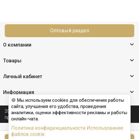
Оптовый раздел

О компании

Товары

Личный кабинет

Информация
🍪 Мы используем cookies для обеспечения работы
сайта, улучшения его удобства, проведения
2026 © Nail Club professional - официальный сайт
аналитики, оценки эффективности рекламы и работы
производителя бренда для наращивания ногтей
онлайн-чата.
Политика конфиденциальности
Использование
файлов cookie