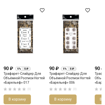
favorite_border
favorite_border
90 ₽
90 ₽
90 
5%
5 ₽
5%
5 ₽
Трафарет-Слайдер Для
Трафарет-Слайдер Для
Трафа
Объёмной Росписи Ногтей
Объёмной Росписи Ногтей
Объём
«Барельеф» 017
«Барельеф» 006
«Баре












(0)
(0)
В корзину
В корзину
В 