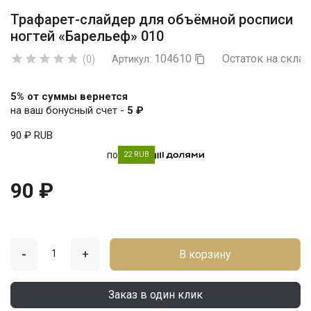
Трафарет-слайдер для объёмной росписи
ногтей «Барельеф» 010
104610
Остаток на склад





(0)
Артикул:

5% от суммы вернется
на ваш бонусный счет -
5 ₽
90 ₽
RUB
по
22 RUB
90 ₽
-
+
В корзину
Заказ в один клик