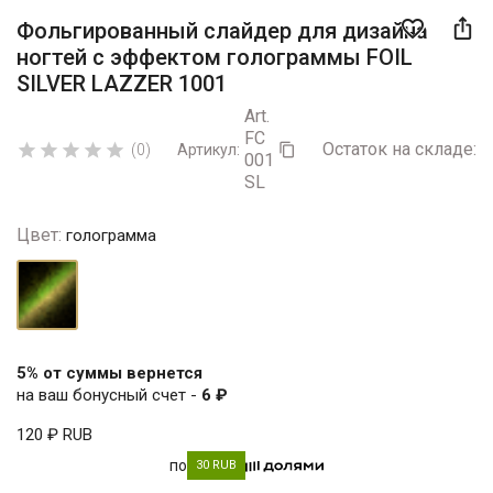

favorite_border
Фольгированный слайдер для дизайна
ногтей с эффектом голограммы FOIL
SILVER LAZZER 1001
Art.
FC
Остаток на складе:
5





(0)
Артикул:

001
SL
Цвет:
голограмма
голограмма
5% от суммы вернется
на ваш бонусный счет -
6 ₽
120 ₽
RUB
по
30 RUB