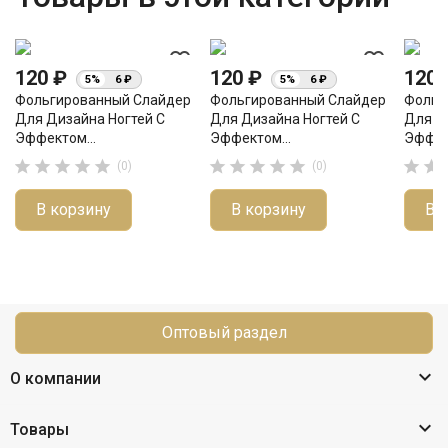
favorite_border
favorite_border
120 ₽
120 ₽
120
5%
6 ₽
5%
6 ₽
Фольгированный Слайдер
Фольгированный Слайдер
Фольг
Для Дизайна Ногтей С
Для Дизайна Ногтей С
Для Д
Эффектом...
Эффектом...
Эффек












(0)
(0)
В корзину
В корзину
В 
Оптовый раздел

О компании

Товары