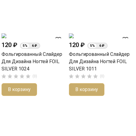
favorite_border
favorite_border
120 ₽
120 ₽
5%
6 ₽
5%
6 ₽
Фольгированный Слайдер
Фольгированный Слайдер
Для Дизайна Ногтей FOIL
Для Дизайна Ногтей FOIL
SILVER 1024
SILVER 1011










(0)
(0)
В корзину
В корзину