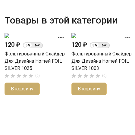
Товары в этой категории
favorite_border
favorite_border
120 ₽
120 ₽
5%
6 ₽
5%
6 ₽
Фольгированный Слайдер
Фольгированный Слайдер
Для Дизайна Ногтей FOIL
Для Дизайна Ногтей FOIL
SILVER 1025
SILVER 1003










(0)
(0)
В корзину
В корзину