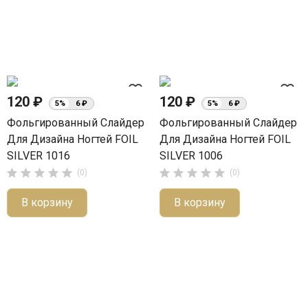
favorite_border
favorite_border
120 ₽
120 ₽
5%
6 ₽
5%
6 ₽
Фольгированный Слайдер
Фольгированный Слайдер
Для Дизайна Ногтей FOIL
Для Дизайна Ногтей FOIL
SILVER 1016
SILVER 1006










(0)
(0)
В корзину
В корзину