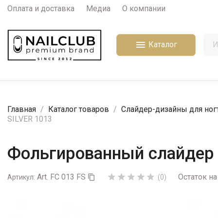
Оплата и доставка
Медиа
О компании

Каталог
Главная
Каталог товаров
Слайдер-дизайны для ног
SILVER 1013
Фольгированный слайдер д
Art. FC 013 FS
Остаток на





Артикул:

(0)