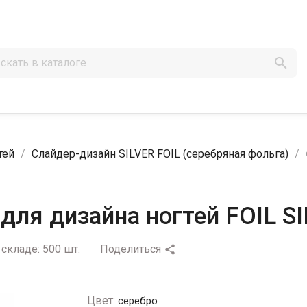

тей
Слайдер-дизайн SILVER FOIL (серебряная фольга)
ля дизайна ногтей FOIL S
 складе:
500 шт.
Поделиться

Цвет:
серебро