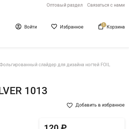
Оптовый раздел
Связаться с нами
1



Войти
Избранное
Корзина
Фольгированный слайдер для дизайна ногтей FOIL
ILVER 1013
favorite_border
Добавить в избранное
120 ₽