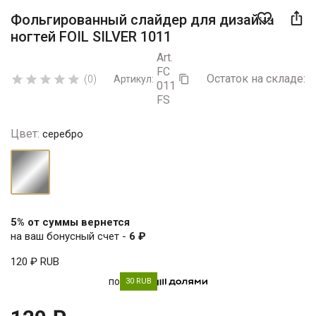

favorite_border
Фольгированный слайдер для дизайна
ногтей FOIL SILVER 1011
Art.
FC
Остаток на складе:
5





(0)
Артикул:

011
FS
Цвет:
серебро
серебро
5% от суммы вернется
на ваш бонусный счет -
6 ₽
120 ₽
RUB
по
30 RUB