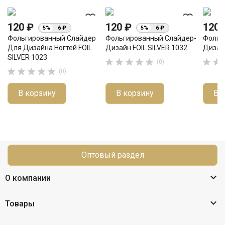
favorite_border
favorite_border
120 ₽
120 ₽
120
5%
6 ₽
5%
6 ₽
Фольгированный Слайдер
Фольгированный Слайдер-
Фольг
Для Дизайна Ногтей FOIL
Дизайн FOIL SILVER 1032
Дизайн
SILVER 1023







(0)





(0)
В корзину
В корзину
В 
Оптовый раздел

О компании

Товары