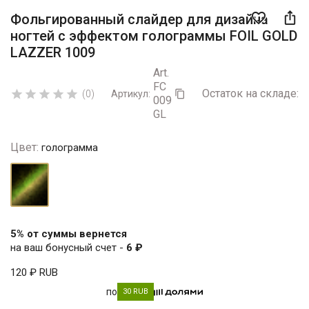

favorite_border
Фольгированный слайдер для дизайна
ногтей с эффектом голограммы FOIL GOLD
LAZZER 1009
Art.
FC
Остаток на складе:
5





(0)
Артикул:

009
GL
Цвет:
голограмма
голограмма
5% от суммы вернется
на ваш бонусный счет -
6 ₽
120 ₽
RUB
по
30 RUB