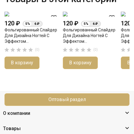
favorite_border
favorite_border
120 ₽
120 ₽
120
5%
6 ₽
5%
6 ₽
Фольгированный Слайдер
Фольгированный Слайдер
Фольг
Для Дизайна Ногтей С
Для Дизайна Ногтей С
Для Д
Эффектом...
Эффектом...
Эффек












(0)
(0)
В корзину
В корзину
В 
Оптовый раздел

О компании

Товары