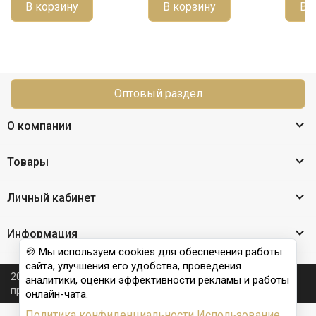
В корзину
В корзину
В 
Оптовый раздел

О компании

Товары

Личный кабинет

Информация
🍪 Мы используем cookies для обеспечения работы
сайта, улучшения его удобства, проведения
2026 © Nail Club professional - официальный сайт
аналитики, оценки эффективности рекламы и работы
производителя бренда для наращивания ногтей
онлайн-чата.
Политика конфиденциальности
Использование