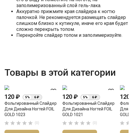
заполимеризованный слой гель-лака.
Аккуратно прижмите края слайдера к ногтю
палочкой. Не рекомендуется размещать слайдер
слишком близко к кутикуле, иначе его края будет
сложно перекрыть топом.
Перекройте слайдер топом и заполимеризуйте.
Товары в этой категории
favorite_border
favorite_border
120 ₽
120 ₽
120
5%
6 ₽
5%
6 ₽
Фольгированный Слайдер
Фольгированный Слайдер
Фольг
Для Дизайна Ногтей FOIL
Для Дизайна Ногтей FOIL
Для Ди
GOLD 1023
GOLD 1021
GOLD 












(0)
(0)