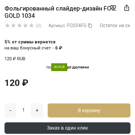

favorite_border
Фольгированный слайдер-дизайн FOIL
GOLD 1034
FC034FG
Остаток на скла





(0)
Артикул:

5% от суммы вернется
на ваш бонусный счет -
6 ₽
120 ₽
RUB
по
30 RUB
120 ₽
-
+
В корзину
Заказ в один клик