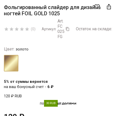

favorite_border
Фольгированный слайдер для дизайна
ногтей FOIL GOLD 1025
Art.
FC
Остаток на складе:
5





(0)
Артикул:

025
FG
Цвет:
золото
золото
5% от суммы вернется
на ваш бонусный счет -
6 ₽
120 ₽
RUB
по
30 RUB