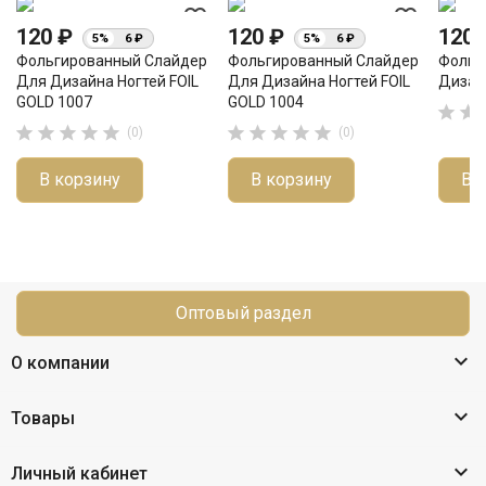
favorite_border
favorite_border
120 ₽
120 ₽
120
5%
6 ₽
5%
6 ₽
Фольгированный Слайдер
Фольгированный Слайдер
Фольг
Для Дизайна Ногтей FOIL
Для Дизайна Ногтей FOIL
Дизай
GOLD 1007
GOLD 1004












(0)
(0)
В корзину
В корзину
В 
Оптовый раздел

О компании

Товары

Личный кабинет