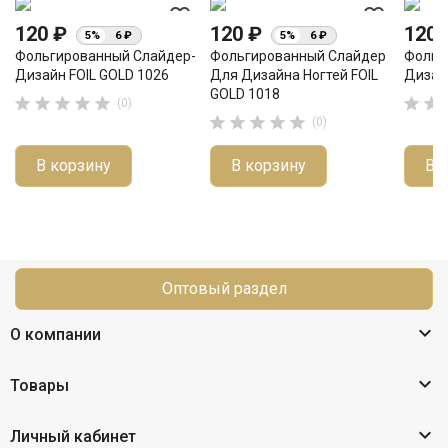
favorite_border
favorite_border
120 ₽
120 ₽
120
5%
6 ₽
5%
6 ₽
Фольгированный Слайдер-
Фольгированный Слайдер
Фольг
Дизайн FOIL GOLD 1026
Для Дизайна Ногтей FOIL
Дизай
GOLD 1018







(0)





(0)
В корзину
В корзину
В 
Оптовый раздел

О компании

Товары

Личный кабинет