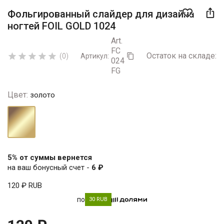

favorite_border
Фольгированный слайдер для дизайна
ногтей FOIL GOLD 1024
Art.
FC
Остаток на складе:
5





(0)
Артикул:

024
FG
Цвет:
золото
золото
5% от суммы вернется
на ваш бонусный счет -
6 ₽
120 ₽
RUB
по
30 RUB