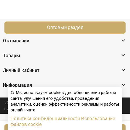
Оптовый раздел

О компании

Товары

Личный кабинет

Информация
🍪 Мы используем cookies для обеспечения работы
сайта, улучшения его удобства, проведения
2026 © Nail Club professional - официальный сайт
аналитики, оценки эффективности рекламы и работы
производителя бренда для наращивания ногтей
онлайн-чата.
Политика конфиденциальности
Использование
файлов cookie