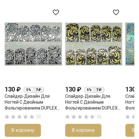
favorite_border
favorite_border
130 ₽
130 ₽
130
5%
7 ₽
5%
7 ₽
Слайдер-Дизайн Для
Слайдер-Дизайн Для
Слайд
Ногтей С Двойным
Ногтей С Двойным
Ногте
Фольгированием DUPLEX...
Фольгированием DUPLEX...
Фольг












(0)
(0)
В корзину
В корзину
В 