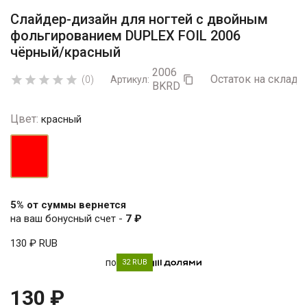
Слайдер-дизайн для ногтей с двойным
фольгированием DUPLEX FOIL 2006
чёрный/красный
2006
Остаток на складе:





(0)
Артикул:

BKRD
Цвет:
красный
красный
5% от суммы вернется
на ваш бонусный счет -
7 ₽
130 ₽
RUB
по
32 RUB
130 ₽