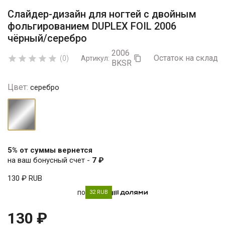
Слайдер-дизайн для ногтей с двойным
фольгированием DUPLEX FOIL 2006
чёрный/серебро
2006
Остаток на складе:





(0)
Артикул:

BKSR
Цвет:
серебро
серебро
5% от суммы вернется
на ваш бонусный счет -
7 ₽
130 ₽
RUB
по
32 RUB
130 ₽