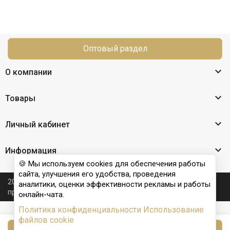
Оптовый раздел

О компании

Товары

Личный кабинет

Информация
🍪 Мы используем cookies для обеспечения работы
сайта, улучшения его удобства, проведения
2026 © Nail Club professional - официальный сайт
аналитики, оценки эффективности рекламы и работы
производителя бренда для наращивания ногтей
онлайн-чата.
Политика конфиденциальности
Использование
файлов cookie