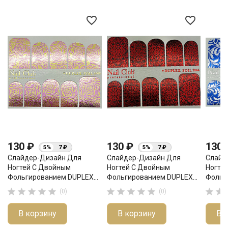
favorite_border
favorite_border
130 ₽
130 ₽
130
5%
7 ₽
5%
7 ₽
Слайдер-Дизайн Для
Слайдер-Дизайн Для
Слайд
Ногтей С Двойным
Ногтей С Двойным
Ногте
Фольгированием DUPLEX...
Фольгированием DUPLEX...
Фольг












(0)
(0)
В корзину
В корзину
В 