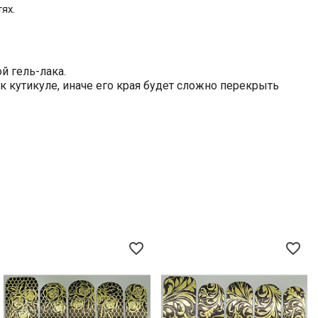
ях.
й гель-лака.
 кутикуле, иначе его края будет сложно перекрыть
favorite_border
favorite_border