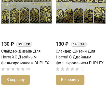
130 ₽
130 ₽
5%
7 ₽
5%
7 ₽
Слайдер-Дизайн Для
Слайдер-Дизайн Для
Ногтей С Двойным
Ногтей С Двойным
Фольгированием DUPLEX...
Фольгированием DUPLEX...










(0)
(0)
В корзину
В корзину