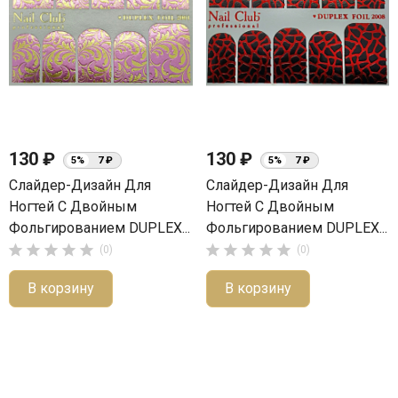
130 ₽
130 ₽
5%
7 ₽
5%
7 ₽
Слайдер-Дизайн Для
Слайдер-Дизайн Для
Ногтей С Двойным
Ногтей С Двойным
Фольгированием DUPLEX...
Фольгированием DUPLEX...










(0)
(0)
В корзину
В корзину