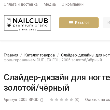
Оплата и доставка
Медиа
О компании

Каталог
Главная
Каталог товаров
Слайдер-дизайны для ног
фольгированием DUPLEX FOIL 2005 золотой/чёрный
Слайдер-дизайн для ногт
золотой/чёрный
2005 BKGD
Остаток на с





Артикул:

(0)