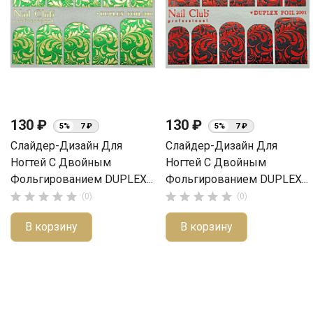
130 ₽
130 ₽
5%
7 ₽
5%
7 ₽
Слайдер-Дизайн Для
Слайдер-Дизайн Для
Ногтей С Двойным
Ногтей С Двойным
Фольгированием DUPLEX...
Фольгированием DUPLEX...










(0)
(0)
В корзину
В корзину