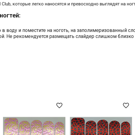
Club, которые легко наносятся и превосходно выглядят на ногт
ногтей:
в воду и поместите на ноготь, на заполимеризованный сло
ой. Не рекомендуется размещать слайдер слишком близко к
favorite_border
favorite_border