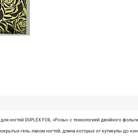
н для ногтей DUPLEX FOIL «Розы» с технологией двойного фольг
крытых гель-лаком ногтей, длина которых от кутикулы до конч