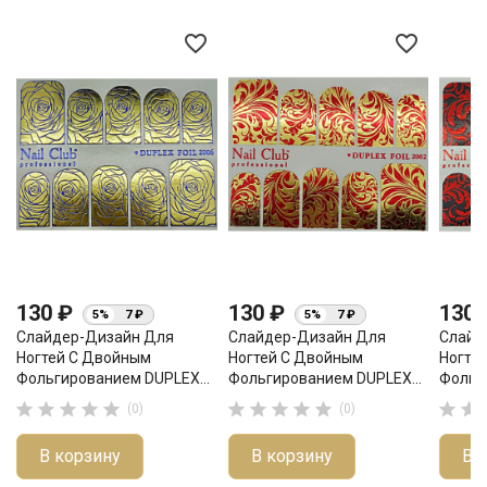
favorite_border
favorite_border
130 ₽
130 ₽
130
5%
7 ₽
5%
7 ₽
Слайдер-Дизайн Для
Слайдер-Дизайн Для
Слайд
Ногтей С Двойным
Ногтей С Двойным
Ногте
Фольгированием DUPLEX...
Фольгированием DUPLEX...
Фольг












(0)
(0)
В корзину
В корзину
В 