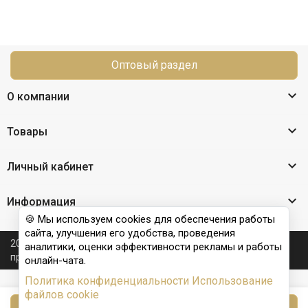
Оптовый раздел

О компании

Товары

Личный кабинет

Информация
🍪 Мы используем cookies для обеспечения работы
сайта, улучшения его удобства, проведения
2026 © Nail Club professional - официальный сайт
аналитики, оценки эффективности рекламы и работы
производителя бренда для наращивания ногтей
онлайн-чата.
Политика конфиденциальности
Использование
файлов cookie