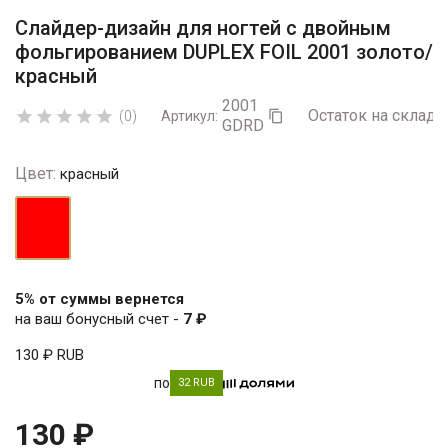
Слайдер-дизайн для ногтей с двойным
фольгированием DUPLEX FOIL 2001 золото/
красный
2001
Остаток на складе:





(0)
Артикул:

GDRD
Цвет:
красный
красный
5% от суммы вернется
на ваш бонусный счет -
7 ₽
130 ₽
RUB
по
32 RUB
130 ₽