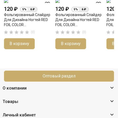
favorite_border
favorite_border
120 ₽
120 ₽
120
5%
6 ₽
5%
6 ₽
Фольгированный Слайдер
Фольгированный Слайдер
Фольг
Для Дизайна Ногтей RED
Для Дизайна Ногтей RED
Для Д
FOIL COLOR...
FOIL COLOR...
FOIL C












(0)
(0)
В корзину
В корзину
В 
Оптовый раздел

О компании

Товары

Личный кабинет