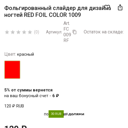

favorite_border
Фольгированный слайдер для дизайна
ногтей RED FOIL COLOR 1009
Art.
FC
Остаток на складе:
5





(0)
Артикул:

009
RF
Цвет:
красный
красный
5% от суммы вернется
на ваш бонусный счет -
6 ₽
120 ₽
RUB
по
30 RUB