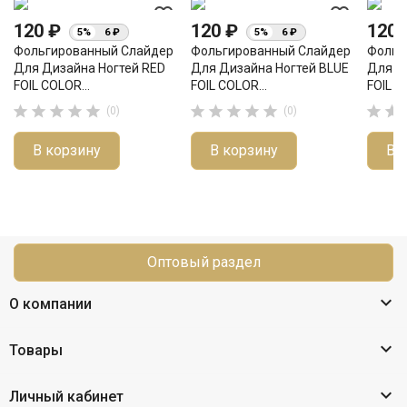
favorite_border
favorite_border
120 ₽
120 ₽
120
5%
6 ₽
5%
6 ₽
Фольгированный Слайдер
Фольгированный Слайдер
Фольг
Для Дизайна Ногтей RED
Для Дизайна Ногтей BLUE
Для Д
FOIL COLOR...
FOIL COLOR...
FOIL C












(0)
(0)
В корзину
В корзину
В 
Оптовый раздел

О компании

Товары

Личный кабинет