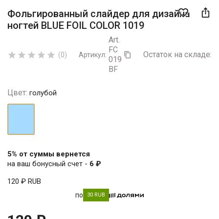

favorite_border
Фольгированный слайдер для дизайна
ногтей BLUE FOIL COLOR 1019
Art.
FC
Остаток на складе:
5





(0)
Артикул:

019
BF
Цвет:
голубой
голубой
5% от суммы вернется
на ваш бонусный счет -
6 ₽
120 ₽
RUB
по
30 RUB