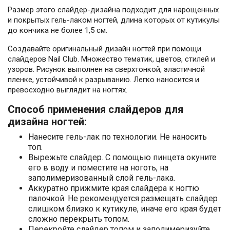
Размер этого слайдер-дизайна подходит для нарощенных
и покрытых гель-лаком ногтей, длина которых от кутикулы
до кончика не более 1,5 см.
Создавайте оригинальный дизайн ногтей при помощи
слайдеров Nail Club. Множество тематик, цветов, стилей и
узоров. Рисунок выполнен на сверхтонкой, эластичной
пленке, устойчивой к разрыванию. Легко наносится и
превосходно выглядит на ногтях.
Способ применения слайдеров для
дизайна ногтей:
Нанесите гель-лак по технологии. Не наносить
топ.
Вырежьте слайдер. С помощью пинцета окуните
его в воду и поместите на ноготь, на
заполимеризованный слой гель-лака.
Аккуратно прижмите края слайдера к ногтю
палочкой. Не рекомендуется размещать слайдер
слишком близко к кутикуле, иначе его края будет
сложно перекрыть топом.
Перекройте слайдер топом и заполимеризуйте.