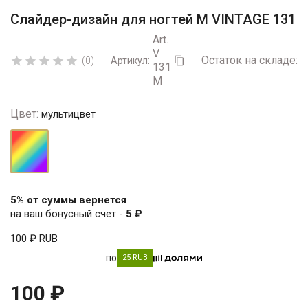
Слайдер-дизайн для ногтей М VINTAGE 131
Art.
V
Остаток на складе:
5





(0)
Артикул:

131
M
Цвет:
мультицвет
мультицвет
5% от суммы вернется
на ваш бонусный счет -
5 ₽
100 ₽
RUB
по
25 RUB
100 ₽