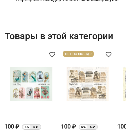
Товары в этой категории
favorite_border
favorite_border
нет на складе
100 ₽
100 ₽
100
5%
5 ₽
5%
5 ₽