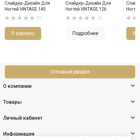
Слайдер-Дизайн Для
Слайдер-Дизайн Для
Слайд
Ногтей VINTAGE 140
Ногтей VINTAGE 126
Ногтей












(0)
(0)
В корзину
Подробнее
В 
Оптовый раздел

О компании

Товары

Личный кабинет

Информация