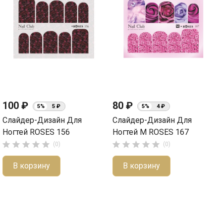
100 ₽
80 ₽
5%
5 ₽
5%
4 ₽
Слайдер-Дизайн Для
Слайдер-Дизайн Для
Ногтей ROSES 156
Ногтей М ROSES 167










(0)
(0)
В корзину
В корзину