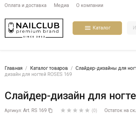
Оплата и доставка
Медиа
О компании

Каталог
Главная
Каталог товаров
Слайдер-дизайны для ног
дизайн для ногтей ROSES 169
Слайдер-дизайн для ногт
Art. RS 169
Остаток на ск





Артикул:

(0)