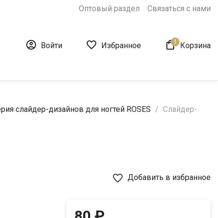
Оптовый раздел
Связаться с нами
1



Войти
Избранное
Корзина
рия слайдер-дизайнов для ногтей ROSES
Слайдер-
favorite_border
Добавить в избранное
80 ₽