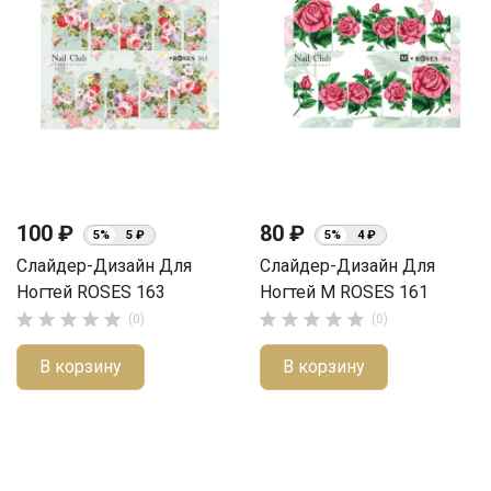
100 ₽
80 ₽
5%
5 ₽
5%
4 ₽
Слайдер-Дизайн Для
Слайдер-Дизайн Для
Ногтей ROSES 163
Ногтей М ROSES 161










(0)
(0)
В корзину
В корзину