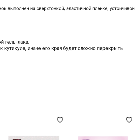
нок выполнен на сверхтонкой, эластичной пленке, устойчивой
й гель-лака.
 кутикуле, иначе его края будет сложно перекрыть
favorite_border
favorite_border