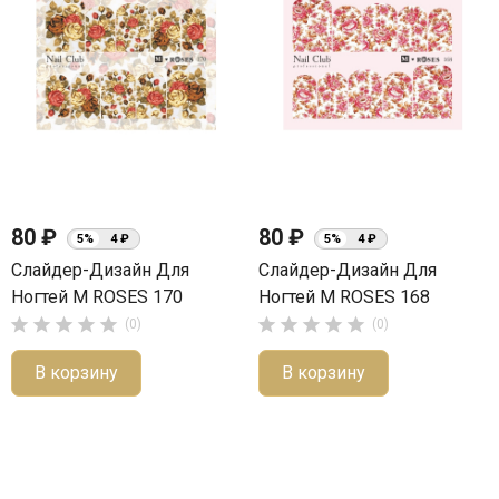
80 ₽
80 ₽
5%
4 ₽
5%
4 ₽
Слайдер-Дизайн Для
Слайдер-Дизайн Для
Ногтей М ROSES 170
Ногтей М ROSES 168










(0)
(0)
В корзину
В корзину