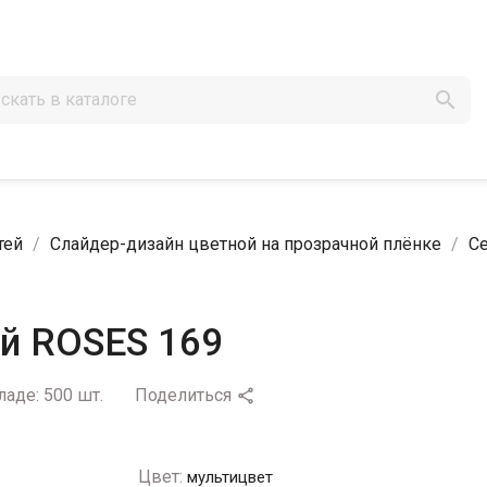

тей
Слайдер-дизайн цветной на прозрачной плёнке
Се
ей ROSES 169
ладе:
500 шт.
Поделиться

Цвет:
мультицвет