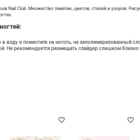
 Nail Club. Множество тематик, цветов, стилей и узоров. Рису
огтях.
ногтей:
в воду и поместите на ноготь, на заполимеризованный сло
ой. Не рекомендуется размещать слайдер слишком близко к
favorite_border
favorite_border