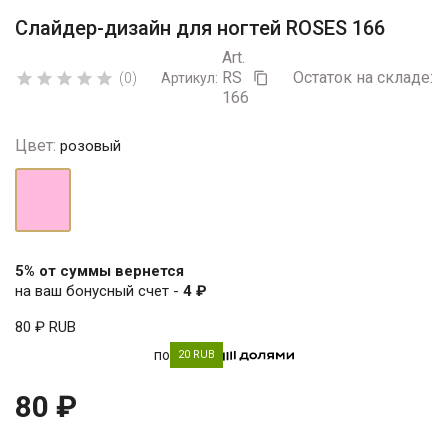
Слайдер-дизайн для ногтей ROSES 166
Art.
RS
Остаток на складе:
5





(0)
Артикул:

166
Цвет:
розовый
розовый
5% от суммы вернется
на ваш бонусный счет -
4 ₽
80 ₽
RUB
по
20 RUB
80 ₽