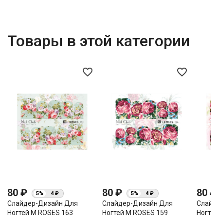
Товары в этой категории
favorite_border
favorite_border
80 ₽
80 ₽
80 
5%
4 ₽
5%
4 ₽
Слайдер-Дизайн Для
Слайдер-Дизайн Для
Слайд
Ногтей М ROSES 163
Ногтей М ROSES 159
Ногте