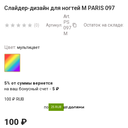
Слайдер-дизайн для ногтей М PARIS 097
Art.
PS
Остаток на складе:
5





(0)
Артикул:

097
M
Цвет:
мультицвет
мультицвет
5% от суммы вернется
на ваш бонусный счет -
5 ₽
100 ₽
RUB
по
25 RUB
100 ₽