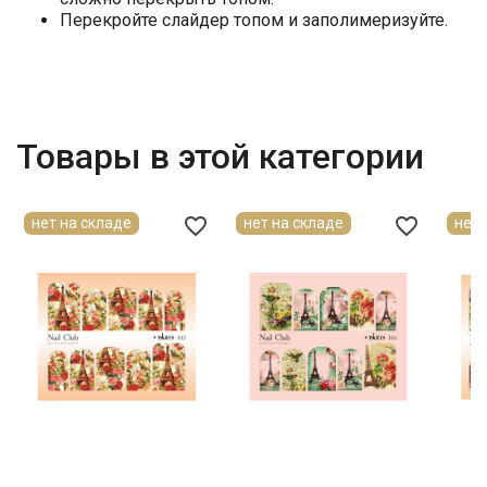
Перекройте слайдер топом и заполимеризуйте.
Товары в этой категории
favorite_border
favorite_border
нет на складе
нет на складе
нет 