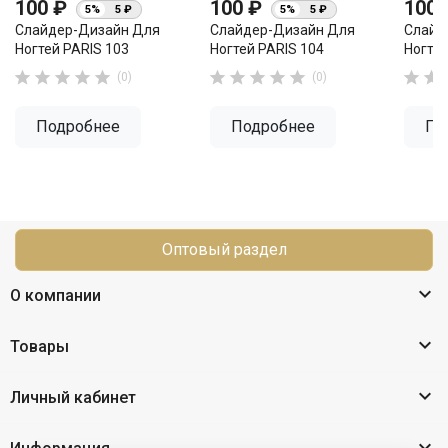
100 ₽
100 ₽
100
5%
5 ₽
5%
5 ₽
Слайдер-Дизайн Для
Слайдер-Дизайн Для
Слайд
Ногтей PARIS 103
Ногтей PARIS 104
Ногтей












(0)
(0)
Подробнее
Подробнее
По
Оптовый раздел

О компании

Товары

Личный кабинет
