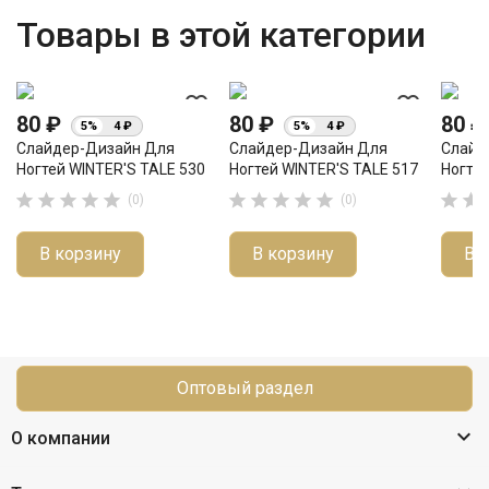
Товары в этой категории
favorite_border
favorite_border
80 ₽
80 ₽
80 
5%
4 ₽
5%
4 ₽
Слайдер-Дизайн Для
Слайдер-Дизайн Для
Слайд
Ногтей WINTER'S TALE 530
Ногтей WINTER'S TALE 517
Ногтей












(0)
(0)
В корзину
В корзину
В 
Оптовый раздел

О компании