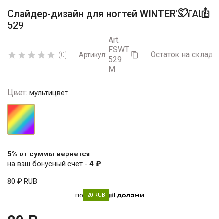

favorite_border
Слайдер-дизайн для ногтей WINTER'S TALE
529
Art.
FSWT
Остаток на складе:





(0)
Артикул:

529
M
Цвет:
мультицвет
мультицвет
5% от суммы вернется
на ваш бонусный счет -
4 ₽
80 ₽
RUB
по
20 RUB