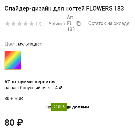
Слайдер-дизайн для ногтей FLOWERS 183
Art.
FL
Остаток на складе:
5





(0)
Артикул:

183
Цвет:
мультицвет
мультицвет
5% от суммы вернется
на ваш бонусный счет -
4 ₽
80 ₽
RUB
по
20 RUB
80 ₽