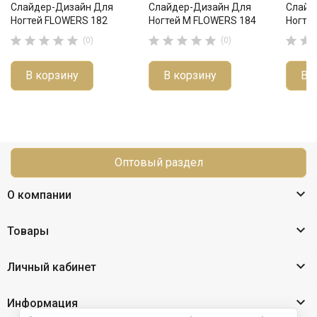
Слайдер-Дизайн Для
Слайдер-Дизайн Для
Слайд
Ногтей FLOWERS 182
Ногтей М FLOWERS 184
Ногте












(0)
(0)
В корзину
В корзину
В 
Оптовый раздел

О компании

Товары

Личный кабинет

Информация