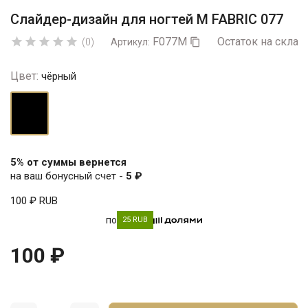
Слайдер-дизайн для ногтей М FABRIC 077
F077M
Остаток на склад





(0)
Артикул:

Цвет:
чёрный
чёрный
5% от суммы вернется
на ваш бонусный счет -
5 ₽
100 ₽
RUB
по
25 RUB
100 ₽