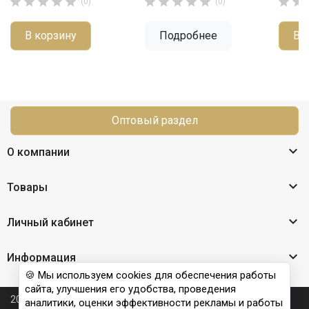












(0)
(0)
В корзину
Подробнее
В 
Оптовый раздел

О компании

Товары

Личный кабинет

Информация
🍪 Мы используем cookies для обеспечения работы
сайта, улучшения его удобства, проведения
2026 © Nail Club professional - официальный сайт
аналитики, оценки эффективности рекламы и работы