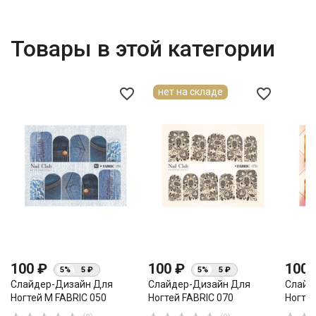
Товары в этой категории
favorite_border
favorite_border
нет на складе
100 ₽
100 ₽
100
5%
5 ₽
5%
5 ₽
Слайдер-Дизайн Для
Слайдер-Дизайн Для
Слайд
Ногтей М FABRIC 050
Ногтей FABRIC 070
Ногтей