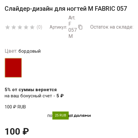
Слайдер-дизайн для ногтей М FABRIC 057
Art.
F
Остаток на складе:
4





(0)
Артикул:

057
M
Цвет:
бордовый
бордовый
5% от суммы вернется
на ваш бонусный счет -
5 ₽
100 ₽
RUB
по
25 RUB
100 ₽