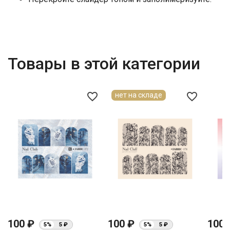
Товары в этой категории
favorite_border
favorite_border
нет на складе
100 ₽
100 ₽
100
5%
5 ₽
5%
5 ₽