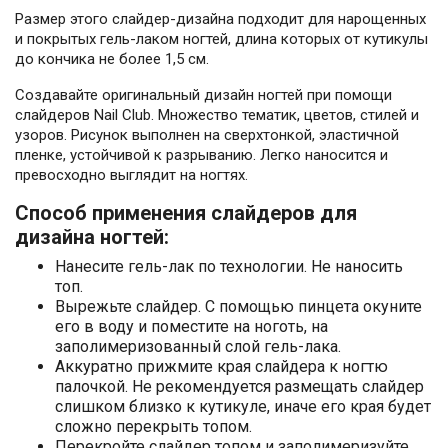
Размер этого слайдер-дизайна подходит для нарощенных
и покрытых гель-лаком ногтей, длина которых от кутикулы
до кончика не более 1,5 см.
Создавайте оригинальный дизайн ногтей при помощи
слайдеров Nail Club. Множество тематик, цветов, стилей и
узоров. Рисунок выполнен на сверхтонкой, эластичной
пленке, устойчивой к разрыванию. Легко наносится и
превосходно выглядит на ногтях.
Способ применения слайдеров для
дизайна ногтей:
Нанесите гель-лак по технологии. Не наносить
топ.
Вырежьте слайдер. С помощью пинцета окуните
его в воду и поместите на ноготь, на
заполимеризованный слой гель-лака.
Аккуратно прижмите края слайдера к ногтю
палочкой. Не рекомендуется размещать слайдер
слишком близко к кутикуле, иначе его края будет
сложно перекрыть топом.
Перекройте слайдер топом и заполимеризуйте.