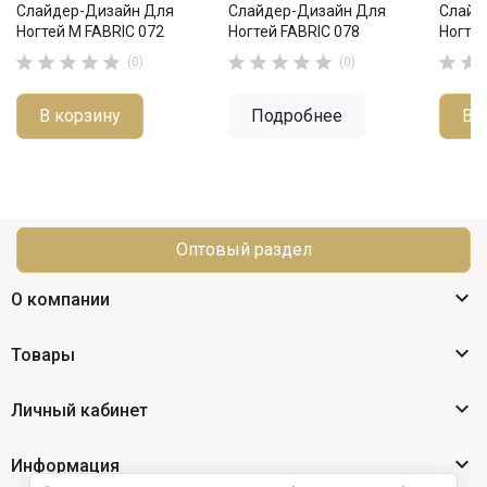
Слайдер-Дизайн Для
Слайдер-Дизайн Для
Слайд
Ногтей М FABRIC 072
Ногтей FABRIC 078
Ногтей












(0)
(0)
В корзину
Подробнее
В 
Оптовый раздел

О компании

Товары

Личный кабинет

Информация