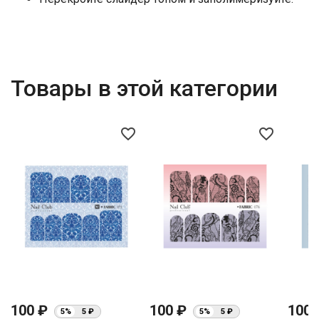
Товары в этой категории
favorite_border
favorite_border
100 ₽
100 ₽
100
5%
5 ₽
5%
5 ₽