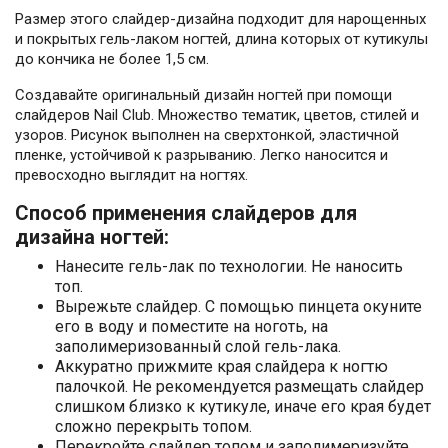
Размер этого слайдер-дизайна подходит для нарощенных
и покрытых гель-лаком ногтей, длина которых от кутикулы
до кончика не более 1,5 см.
Создавайте оригинальный дизайн ногтей при помощи
слайдеров Nail Club. Множество тематик, цветов, стилей и
узоров. Рисунок выполнен на сверхтонкой, эластичной
пленке, устойчивой к разрыванию. Легко наносится и
превосходно выглядит на ногтях.
Способ применения слайдеров для
дизайна ногтей:
Нанесите гель-лак по технологии. Не наносить
топ.
Вырежьте слайдер. С помощью пинцета окуните
его в воду и поместите на ноготь, на
заполимеризованный слой гель-лака.
Аккуратно прижмите края слайдера к ногтю
палочкой. Не рекомендуется размещать слайдер
слишком близко к кутикуле, иначе его края будет
сложно перекрыть топом.
Перекройте слайдер топом и заполимеризуйте.