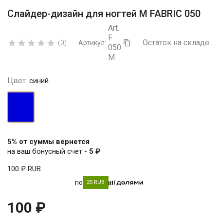
Слайдер-дизайн для ногтей М FABRIC 050
Art.
F
Остаток на складе:
5





(0)
Артикул:

050
M
Цвет:
синий
синий
5% от суммы вернется
на ваш бонусный счет -
5 ₽
100 ₽
RUB
по
25 RUB
100 ₽