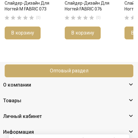
Слайдер-Дизайн Для
Слайдер-Дизайн Для
Слайд
Ногтей М FABRIC 073
Ногтей FABRIC 076
Ногтей












(0)
(0)
В корзину
В корзину
В 
Оптовый раздел

О компании

Товары

Личный кабинет

Информация