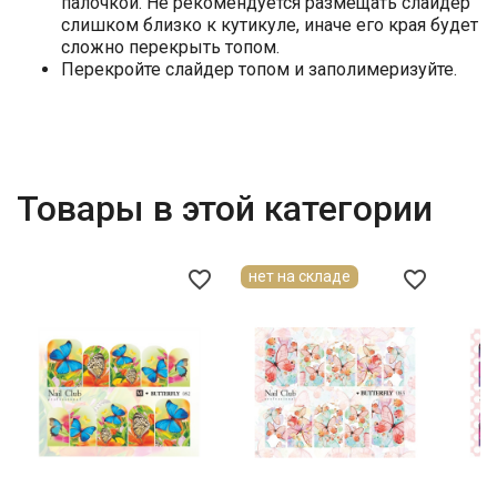
палочкой. Не рекомендуется размещать слайдер
слишком близко к кутикуле, иначе его края будет
сложно перекрыть топом.
Перекройте слайдер топом и заполимеризуйте.
Товары в этой категории
favorite_border
favorite_border
нет на складе