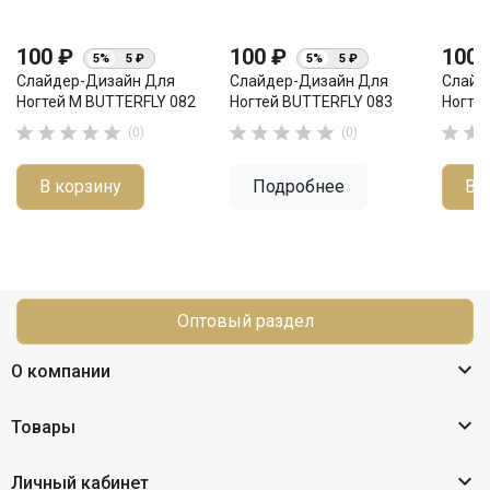
100 ₽
100 ₽
100
5%
5 ₽
5%
5 ₽
Слайдер-Дизайн Для
Слайдер-Дизайн Для
Слайд
Ногтей М BUTTERFLY 082
Ногтей BUTTERFLY 083
Ногте












(0)
(0)
В корзину
Подробнее
В 
Оптовый раздел

О компании

Товары

Личный кабинет