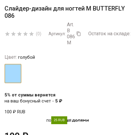
Слайдер-дизайн для ногтей М BUTTERFLY
086
Art.
B
Остаток на складе:
5





(0)
Артикул:

086
M
Цвет:
голубой
голубой
5% от суммы вернется
на ваш бонусный счет -
5 ₽
100 ₽
RUB
по
25 RUB