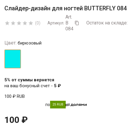
Слайдер-дизайн для ногтей BUTTERFLY 084
Art.
B
Остаток на складе:
5





(0)
Артикул:

084
Цвет:
бирюзовый
бирюзовый
5% от суммы вернется
на ваш бонусный счет -
5 ₽
100 ₽
RUB
по
25 RUB
100 ₽