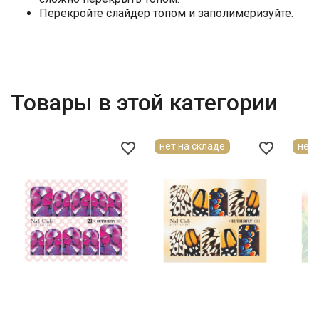
Перекройте слайдер топом и заполимеризуйте.
Товары в этой категории
favorite_border
favorite_border
нет на складе
нет 