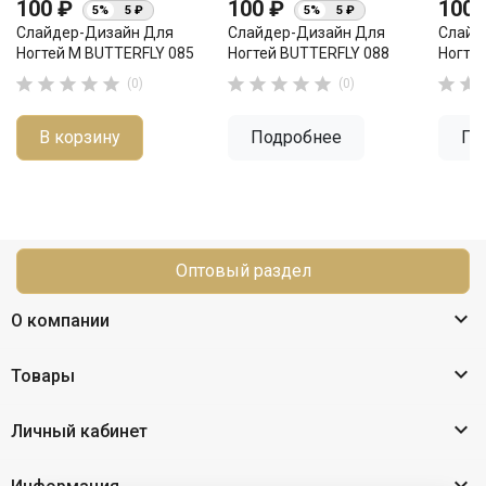
100 ₽
100 ₽
100
5%
5 ₽
5%
5 ₽
Слайдер-Дизайн Для
Слайдер-Дизайн Для
Слайд
Ногтей М BUTTERFLY 085
Ногтей BUTTERFLY 088
Ногте












(0)
(0)
В корзину
Подробнее
По
Оптовый раздел

О компании

Товары

Личный кабинет
