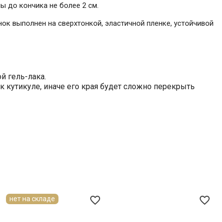
ы до кончика не более 2 см.
нок выполнен на сверхтонкой, эластичной пленке, устойчивой
й гель-лака.
 кутикуле, иначе его края будет сложно перекрыть
favorite_border
favorite_border
нет на складе