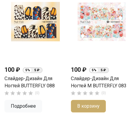
100 ₽
100 ₽
5%
5 ₽
5%
5 ₽
Слайдер-Дизайн Для
Слайдер-Дизайн Для
Ногтей BUTTERFLY 088
Ногтей М BUTTERFLY 083










(0)
(0)
Подробнее
В корзину