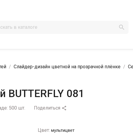

тей
Слайдер-дизайн цветной на прозрачной плёнке
Се
ей BUTTERFLY 081
аде:
500 шт.
Поделиться

Цвет:
мультицвет