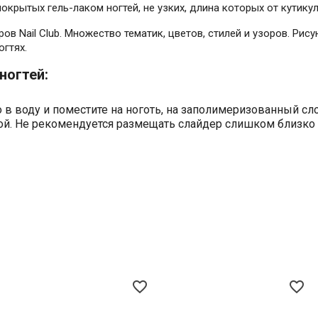
крытых гель-лаком ногтей, не узких, длина которых от кутикул
 Nail Club. Множество тематик, цветов, стилей и узоров. Рису
огтях.
ногтей:
в воду и поместите на ноготь, на заполимеризованный сло
ой. Не рекомендуется размещать слайдер слишком близко к
favorite_border
favorite_border