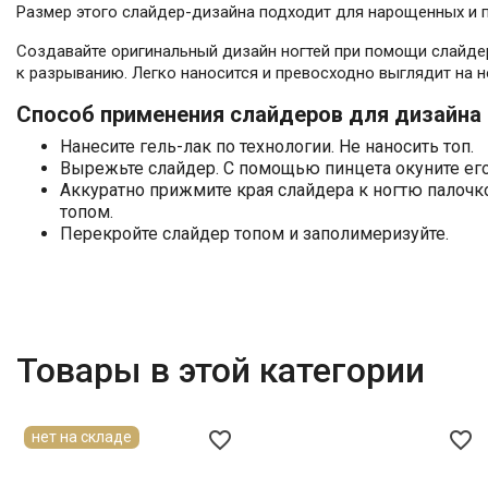
Размер этого слайдер-дизайна подходит для нарощенных и по
Создавайте оригинальный дизайн ногтей при помощи слайдеров
к разрыванию. Легко наносится и превосходно выглядит на н
Способ применения слайдеров для дизайна 
Нанесите гель-лак по технологии. Не наносить топ.
Вырежьте слайдер. С помощью пинцета окуните его 
Аккуратно прижмите края слайдера к ногтю палочк
топом.
Перекройте слайдер топом и заполимеризуйте.
Товары в этой категории
favorite_border
favorite_border
нет на складе