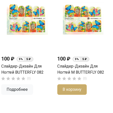
100 ₽
100 ₽
5%
5 ₽
5%
5 ₽
Слайдер-Дизайн Для
Слайдер-Дизайн Для
Ногтей BUTTERFLY 082
Ногтей М BUTTERFLY 082










(0)
(0)
Подробнее
В корзину