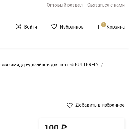
Оптовый раздел
Связаться с нами
1



Войти
Избранное
Корзина
рия слайдер-дизайнов для ногтей BUTTERFLY
favorite_border
Добавить в избранное
100 ₽