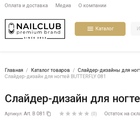
Оплата и доставка
Медиа
О компании

Каталог
Главная
Каталог товаров
Слайдер-дизайны для ног
Слайдер-дизайн для ногтей BUTTERFLY 081
Слайдер-дизайн для ногт
Art. B 081
Остаток на скл





Артикул:

(0)