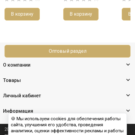
В корзину
В корзину
В 
Оптовый раздел

О компании

Товары

Личный кабинет

Информация
🍪 Мы используем cookies для обеспечения работы
сайта, улучшения его удобства, проведения
2026 © Nail Club professional - официальный сайт
аналитики, оценки эффективности рекламы и работы