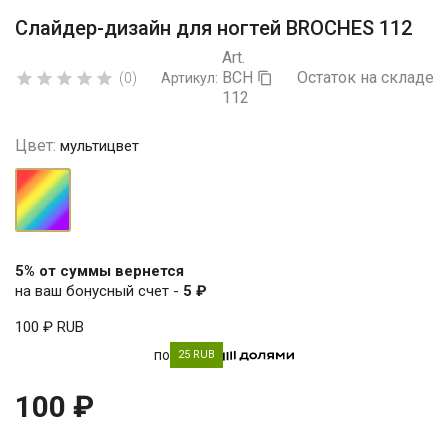
Слайдер-дизайн для ногтей BROCHES 112
Art.
BCH
Остаток на складе:





(0)
Артикул:

112
Цвет:
мультицвет
мультицвет
5% от суммы вернется
на ваш бонусный счет -
5 ₽
100 ₽
RUB
по
25 RUB
100 ₽