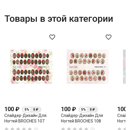
Товары в этой категории
favorite_border
favorite_border
100 ₽
100 ₽
100
5%
5 ₽
5%
5 ₽
Слайдер-Дизайн Для
Слайдер-Дизайн Для
Слайд
Ногтей BROCHES 107
Ногтей BROCHES 108
Ногте












(0)
(0)