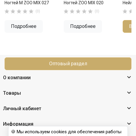
Ногтей М ZOO MIX 027
Ногтей ZOO MIX 020
Нейл-












(0)
(0)
Подробнее
Подробнее
В 
Оптовый раздел

О компании

Товары

Личный кабинет

Информация
🍪 Мы используем cookies для обеспечения работы