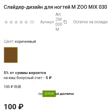
Слайдер-дизайн для ногтей М ZOO MIX 030
Art.
ZM
Остаток на складе:
5





(0)
Артикул:

030
M
Цвет:
коричневый
коричневый
5% от суммы вернется
на ваш бонусный счет -
5 ₽
100 ₽
RUB
по
25 RUB
100 ₽